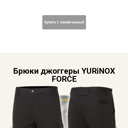
Купить т.cиний/черный
Брюки джоггеры YURiNOX
FORCE