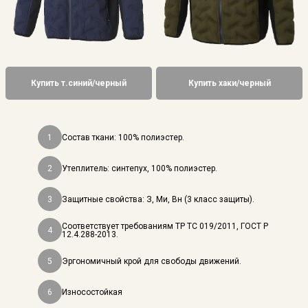
Купить т.cиний/черный
Купить хаки/черный
1
Состав ткани: 100% полиэстер.
2
Утеплитель: синтепух, 100% полиэстер.
3
Защитные свойства: З, Ми, Вн (3 класс защиты).
Соответствует требованиям ТР ТС 019/2011, ГОСТ Р
4
12.4.288-2013.
5
Эргономичный крой для свободы движений.
6
Износостойкая