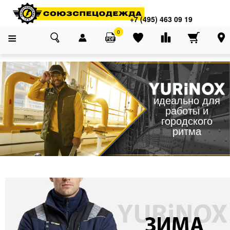
Адреса магазинов
×
+7 (495) 463 09 19
+7 (495) 463 09 19
0
Yurinox Workwear
идеально для
работы и
городского
ритма