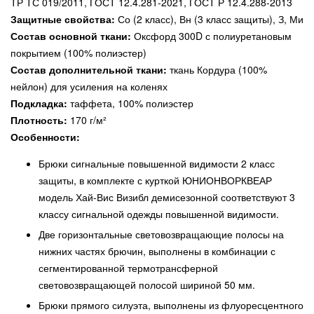
ТР ТС 019/2011, ГОСТ 12.4.281-2021, ГОСТ Р 12.4.288-2013
Защитные свойства:
Со (2 класс), Вн (3 класс защиты), З, Ми
Состав основной ткани:
Оксфорд 300D с полиуретановым
покрытием (100% полиэстер)
Состав дополнительной ткани:
ткань Кордура (100%
нейлон) для усиления на коленях
Подкладка:
таффета, 100% полиэстер
Плотность:
170 г/м²
Особенности:
Брюки сигнальные повышенной видимости 2 класс
защиты, в комплекте с курткой ЮНИОНВОРКВЕАР
модель Хай-Вис Визибл демисезонной соответствуют 3
классу сигнальной одежды повышенной видимости.
Две горизонтальные световозвращающие полосы на
нижних частях брючин, выполнены в комбинации с
сегментированной термотрансферной
световозвращающей полосой шириной 50 мм.
Брюки прямого силуэта, выполнены из флуоресцентного