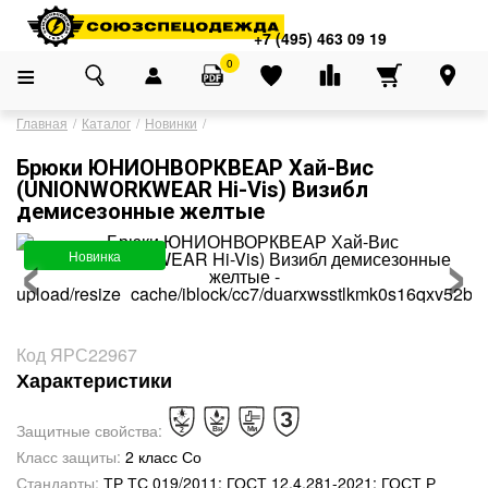
Адреса магазинов
×
+7 (495) 463 09 19
+7 (495) 463 09 19
0
Главная
Каталог
Новинки
Брюки ЮНИОНВОРКВЕАР Хай-Вис
(UNIONWORKWEAR Hi-Vis) Визибл
демисезонные желтые
‹
›
Новинка
Код ЯРС22967
Характеристики
Защитные свойства:
Класс защиты:
2 класс Со
Стандарты:
ТР ТС 019/2011; ГОСТ 12.4.281-2021; ГОСТ Р