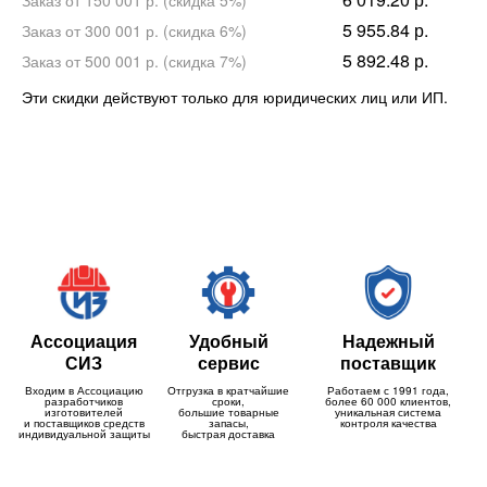
Заказ от 150 001 р. (скидка 5%)
5 955.84 р.
Заказ от 300 001 р. (скидка 6%)
5 892.48 р.
Заказ от 500 001 р. (скидка 7%)
Эти скидки действуют только для юридических лиц или ИП.
Ассоциация
Удобный
Надежный
СИЗ
сервис
поставщик
Входим в Ассоциацию
Отгрузка в кратчайшие
Работаем с 1991 года,
разработчиков
сроки,
более 60 000 клиентов,
изготовителей
большие товарные
уникальная система
и поставщиков средств
запасы,
контроля качества
индивидуальной защиты
быстрая доставка