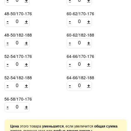
48-50/170-176
60-62/170-176
-
+
-
+
48-50/182-188
60-62/182-188
-
+
-
+
52-54/170-176
64-66/170-176
-
+
-
+
52-54/182-188
64-66/182-188
-
+
-
+
56-58/170-176
-
+
Цена
этого товара
уменьшится
, если увеличится
общая сумма
заказа
, включая этот или
любые другие товары
.