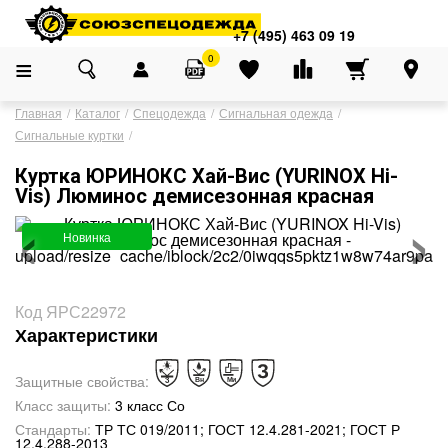
Адреса магазинов
×
+7 (495) 463 09 19
+7 (495) 463 09 19
0
Главная
Каталог
Спецодежда
Сигнальная одежда
Сигнальные куртки
Куртка ЮРИНОКС Хай-Вис (YURINOX Hi-
‹
›
Vis) Люминос демисезонная красная
Новинка
Код ЯРС22972
Характеристики
Защитные свойства:
Класс защиты:
3 класс Со
Стандарты:
ТР ТС 019/2011; ГОСТ 12.4.281-2021; ГОСТ Р
12.4.288-2013