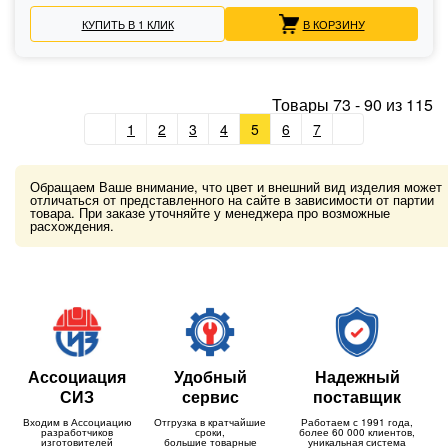
КУПИТЬ В 1 КЛИК
В КОРЗИНУ
Товары
73
-
90
из
115
1
2
3
4
5
6
7
Обращаем Ваше внимание, что цвет и внешний вид изделия может
отличаться от представленного на сайте в зависимости от партии
товара. При заказе уточняйте у менеджера про возможные
расхождения.
Ассоциация
Удобный
Надежный
СИЗ
сервис
поставщик
Входим в Ассоциацию
Отгрузка в кратчайшие
Работаем с 1991 года,
разработчиков
сроки,
более 60 000 клиентов,
изготовителей
большие товарные
уникальная система