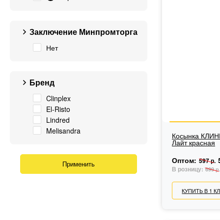
Заключение Минпромторга
Нет
Бренд
Clinplex
El-Risto
Lindred
Melisandra
Косынка КЛИН
Лайт красная
Оптом:
597 р.
В розницу:
699 р
КУПИТЬ В 1 К