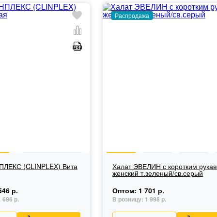
Распродажа
ПЛЕКС (CLINPLEX) Вита
Халат ЭВЕЛИН с коротким рука
женский т.зеленый/св.серый
546 р.
Оптом:
1 701 р.
696 р.
В розницу:
1 998 р.
.