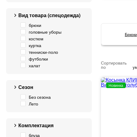
Вид товара (спецодежда)
брюки
головные уборы
Брюки
костюм
куртка
тенниски-поло
футболки
Сортировать
халат
по
у
Новинка
Сезон
Без сезона
Лето
Комплектация
блуза