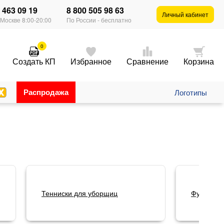
) 463 09 19
8 800 505 98 63
×
Личный кабинет
 Москве 8:00-20:00
По России - бесплатно
0
Создать КП
Избранное
Сравнение
Корзина
Распродажа
Логотипы
Тенниски для уборщиц
Футболки