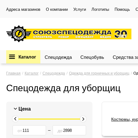
Адреса магазинов
О компании
Услуги
Логотипы
Помощь
С
Каталог
Спецодежда
Спецобувь
Средства 
Главная
Каталог
Спецодежда
Одежда для горничных и уборщиц
Од
Спецодежда для уборщиц
Цена
Костюмы, ку
от
до