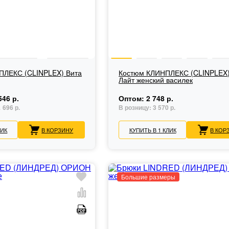
ПЛЕКС (CLINPLEX) Вита
Костюм КЛИНПЛЕКС (CLINPLEX
Лайт женский василек
546 р.
Оптом:
2 748 р.
696 р.
В розницу:
3 570 р.
.
ЛИК
В КОРЗИНУ
КУПИТЬ В 1 КЛИК
В КОР
Большие размеры