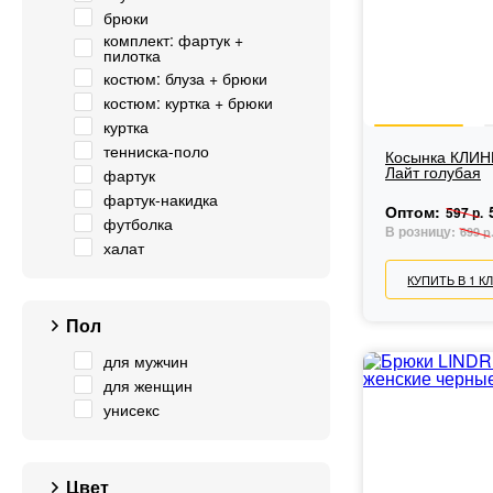
брюки
комплект: фартук +
пилотка
костюм: блуза + брюки
костюм: куртка + брюки
куртка
тенниска-поло
Косынка КЛИН
Лайт голубая
фартук
фартук-накидка
Оптом:
597 р.
футболка
В розницу:
699 р
халат
КУПИТЬ В 1 К
Пол
для мужчин
для женщин
унисекс
Цвет