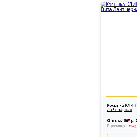
Косынка КЛИН
Лайт черная
Оптом:
597 р.
В розницу:
699 р