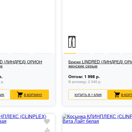
ED (ЛИНДРЕД) ОРИОН
Брюки LINDRED (ЛИНДРЕД) О
ые
женские серые
р.
Оптом:
1 998 р.
 р.
В розницу:
2 340 р.
ЛИК
В КОРЗИНУ
КУПИТЬ В 1 КЛИК
В КОР