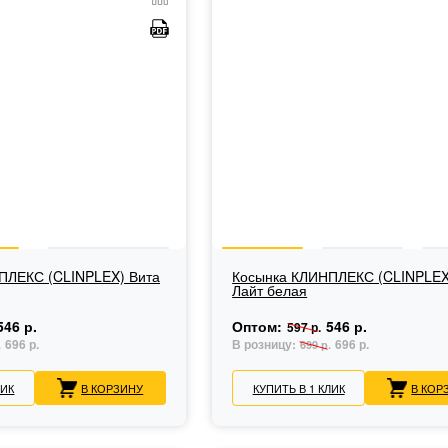
ПЛЕКС (CLINPLEX) Вита
Косынка КЛИНПЛЕКС (CLINPLEX
Лайт белая
546 р.
Оптом:
546 р.
597 р.
696 р.
В розницу:
696 р.
.
699 р.
ЛИК
В КОРЗИНУ
КУПИТЬ В 1 КЛИК
В КОР