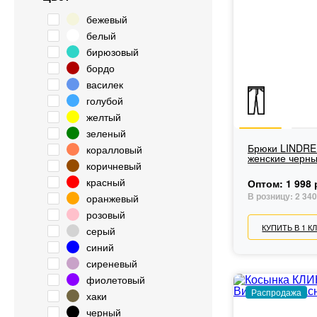
бежевый
белый
бирюзовый
бордо
василек
голубой
желтый
зеленый
Брюки LINDR
коралловый
женские черн
коричневый
красный
Оптом:
1 998 
В розницу:
2 340
оранжевый
розовый
КУПИТЬ В 1 К
серый
синий
сиреневый
фиолетовый
Распродажа
хаки
черный