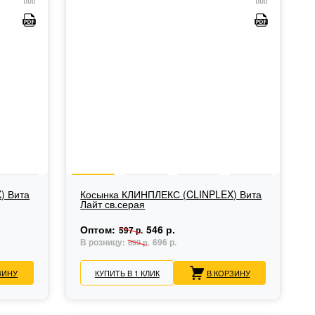
) Вита
Косынка КЛИНПЛЕКС (CLINPLEX) Вита
Лайт св.серая
Оптом:
546 р.
597 р.
В розницу:
696 р.
699 р.
ЗИНУ
КУПИТЬ В 1 КЛИК
В КОРЗИНУ