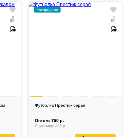
Распродажа
вом
Футболка Престиж серая
Оптом:
750 р.
В розницу:
888 р.