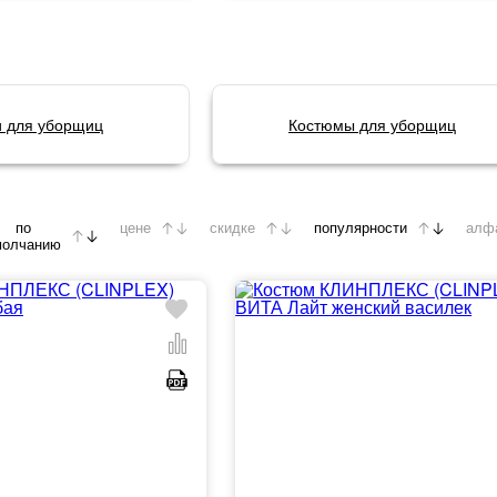
 для уборщиц
Костюмы для уборщиц
по
цене
скидке
популярности
алф
молчанию