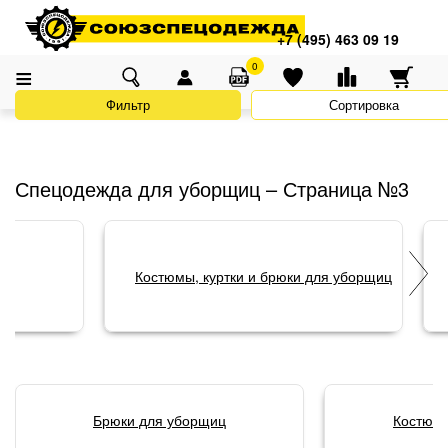
Адреса магазинов
×
Главная
Каталог
Спецодежда
Одежда для горничных и уборщиц
+7 (495) 463 09 19
+7 (495) 463 09 19
Одежда для уборщиц
0
Фильтр
Сортировка
Спецодежда для уборщиц – Страница №3
Костюмы, куртки и брюки для уборщиц
Брюки для уборщиц
Костюм