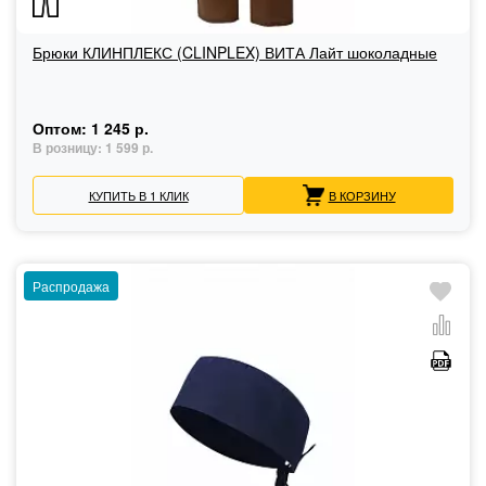
Брюки КЛИНПЛЕКС (CLINPLEX) ВИТА Лайт шоколадные
Оптом:
1 245 р.
В розницу:
1 599 р.
КУПИТЬ В 1 КЛИК
В КОРЗИНУ
Распродажа