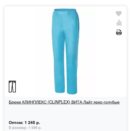
Брюки КЛИНПЛЕКС (CLINPLEX) ВИТА Лайт ярко-голубые
Оптом:
1 245 р.
В розницу:
1 599 р.