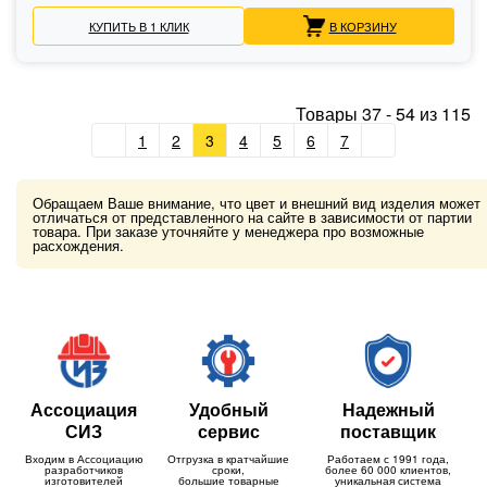
КУПИТЬ В 1 КЛИК
В КОРЗИНУ
Товары
37
-
54
из
115
1
2
3
4
5
6
7
Обращаем Ваше внимание, что цвет и внешний вид изделия может
отличаться от представленного на сайте в зависимости от партии
товара. При заказе уточняйте у менеджера про возможные
расхождения.
Ассоциация
Удобный
Надежный
СИЗ
сервис
поставщик
Входим в Ассоциацию
Отгрузка в кратчайшие
Работаем с 1991 года,
разработчиков
сроки,
более 60 000 клиентов,
изготовителей
большие товарные
уникальная система