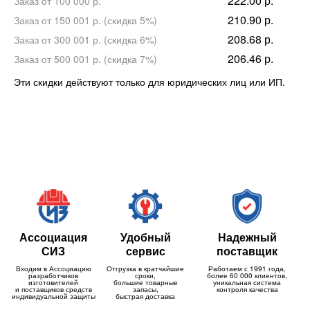
222.00 р.
Заказ от 100 000 р.
210.90 р.
Заказ от 150 001 р. (скидка 5%)
208.68 р.
Заказ от 300 001 р. (скидка 6%)
206.46 р.
Заказ от 500 001 р. (скидка 7%)
Эти скидки действуют только для юридических лиц или ИП.
Ассоциация
Удобный
Надежный
СИЗ
сервис
поставщик
Входим в Ассоциацию
Отгрузка в кратчайшие
Работаем с 1991 года,
разработчиков
сроки,
более 60 000 клиентов,
изготовителей
большие товарные
уникальная система
и поставщиков средств
запасы,
контроля качества
индивидуальной защиты
быстрая доставка