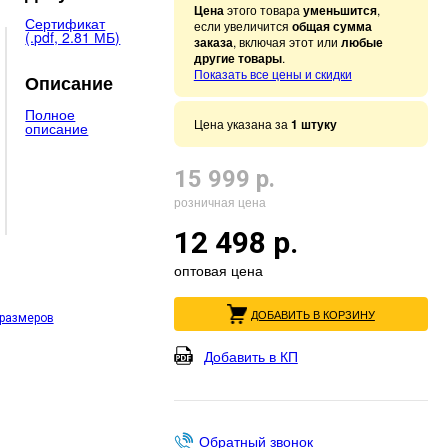
Цена
этого товара
уменьшится
,
Сертификат
если увеличится
общая сумма
(.pdf, 2.81 МБ)
заказа
, включая этот или
любые
другие товары
.
Показать все цены и скидки
Описание
Полное
Цена указана за
1 штуку
описание
15 999 р.
розничная цена
12 498 р.
оптовая цена
ДОБАВИТЬ В КОРЗИНУ
 размеров
Добавить в КП
Обратный звонок