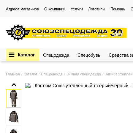
Адреса магазинов
О компании
Услуги
Логотипы
Помощь
С
Каталог
Спецодежда
Спецобувь
Средства 
‹
Главная
Каталог
Спецодежда
Зимняя спецодежда
Зимние утеплен
›
Распродажа