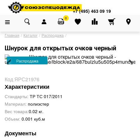
Адреса магазинов
×
+7 (495) 463 09 19
+7 (495) 463 09 19
0
Главная
Каталог
Распродажа
‹
›
Шнурок для открытых очков черный
Распродажа
СПЕЦЦЕНА
Код ЯРС21976
Характеристики
Стандарты:
ТР ТС 017/2011
Материал:
полиэстер
Вес товара:
0.02 кг.
Объем:
0.001 куб.м
Документы