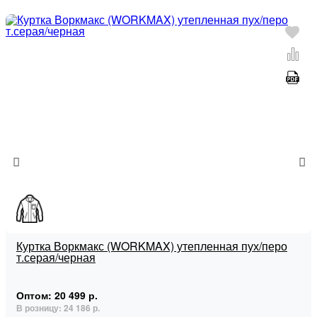
Куртка Воркмакс (WORKMAX) утепленная пух/перо
т.серая/черная
Оптом:
20 499 р.
В розницу:
24 186 р.