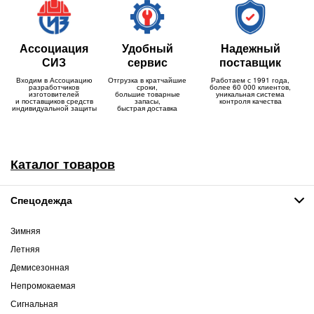
Ассоциация
Удобный
Надежный
СИЗ
сервис
поставщик
Входим в Ассоциацию
Отгрузка в кратчайшие
Работаем с 1991 года,
разработчиков
сроки,
более 60 000 клиентов,
изготовителей
большие товарные
уникальная система
и поставщиков средств
запасы,
контроля качества
индивидуальной защиты
быстрая доставка
Каталог товаров
Спецодежда
Зимняя
Летняя
Демисезонная
Непромокаемая
Сигнальная