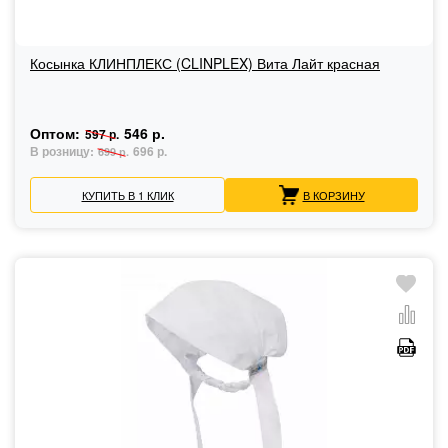
Косынка КЛИНПЛЕКС (CLINPLEX) Вита Лайт красная
Оптом:
546 р.
597 р.
В розницу:
696 р.
699 р.
КУПИТЬ В 1 КЛИК
В КОРЗИНУ