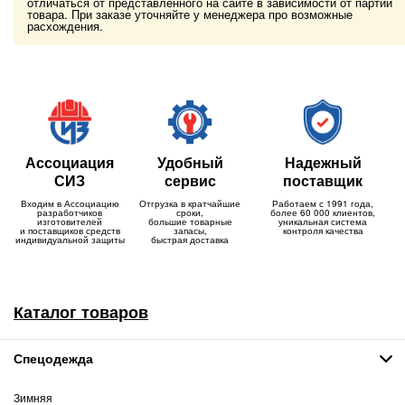
отличаться от представленного на сайте в зависимости от партии
товара. При заказе уточняйте у менеджера про возможные
расхождения.
Ассоциация
Удобный
Надежный
СИЗ
сервис
поставщик
Входим в Ассоциацию
Отгрузка в кратчайшие
Работаем с 1991 года,
разработчиков
сроки,
более 60 000 клиентов,
изготовителей
большие товарные
уникальная система
и поставщиков средств
запасы,
контроля качества
индивидуальной защиты
быстрая доставка
Каталог товаров
Спецодежда
Зимняя