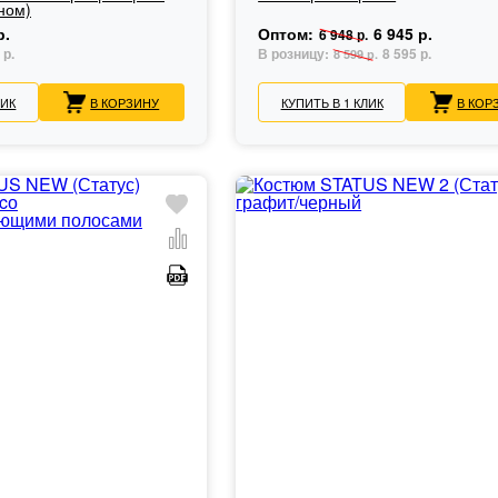
ном)
р.
Оптом:
6 945 р.
6 948 р.
 р.
В розницу:
8 595 р.
8 599 р.
ЛИК
В КОРЗИНУ
КУПИТЬ В 1 КЛИК
В КОР