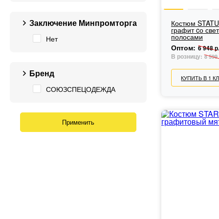
Заключение Минпромторга
Костюм STATU
графит cо св
полосами
Нет
Оптом:
6 948 р
В розницу:
8 599 
Бренд
КУПИТЬ В 1 К
СОЮЗСПЕЦОДЕЖДА