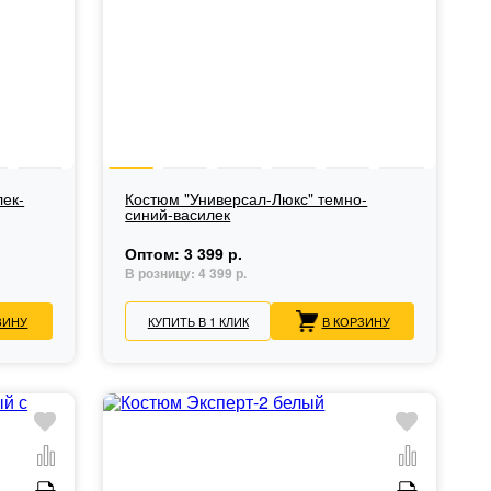
ек-
Костюм "Универсал-Люкс" темно-
синий-василек
Оптом:
3 399 р.
В розницу:
4 399 р.
ЗИНУ
КУПИТЬ В 1 КЛИК
В КОРЗИНУ