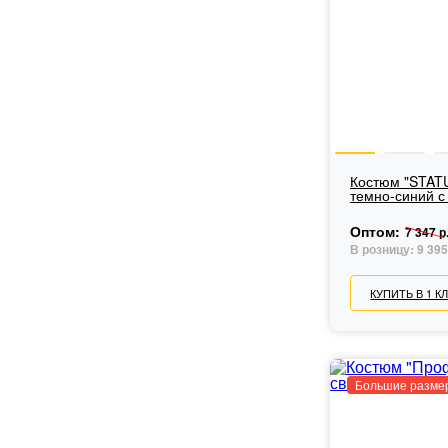
Костюм "STATU
темно-синий с
Оптом:
7 347 р
В розницу:
9 395
КУПИТЬ В 1 К
Большие разме