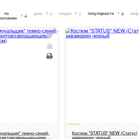
по
цене
скидке
популярности
алф
молчанию
унальщик" темно-синий-
Костюм "STATUS" NEW (Статус)
 световозвращающими
аквамарин черный