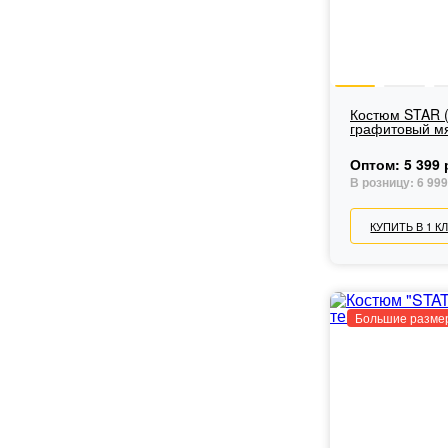
Костюм STAR (
графитовый м
Оптом:
5 399 
В розницу:
6 999
КУПИТЬ В 1 К
Большие разме