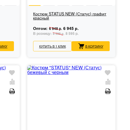
Костюм STATUS NEW (Статус) графит
красный
Оптом:
6 945 р.
6 948 р.
В розницу:
8 595 р.
8 599 р.
ЗИНУ
КУПИТЬ В 1 КЛИК
В КОРЗИНУ