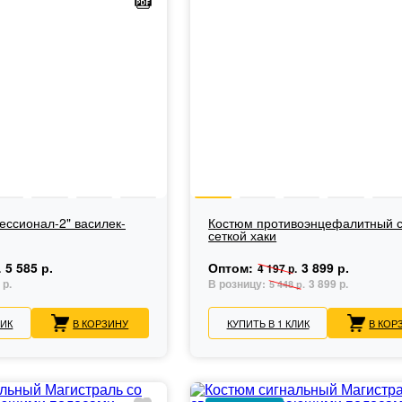
ссионал-2" василек-
Костюм противоэнцефалитный 
сеткой хаки
5 585 р.
Оптом:
3 899 р.
.
4 197 р.
 р.
В розницу:
3 899 р.
5 448 р.
ЛИК
В КОРЗИНУ
КУПИТЬ В 1 КЛИК
В КОР