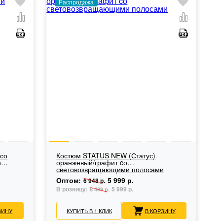
Распродажа
 со
Костюм STATUS NEW (Статус)
и
оранжевый/графит cо
световозвращающими полосами
Оптом:
5 999 р.
6 948 р.
В розницу:
5 999 р.
8 499 р.
ЗИНУ
КУПИТЬ В 1 КЛИК
В КОРЗИНУ