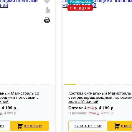
Распродажа
СПЕЦЦЕНА
ьный Магистраль со
Костюм сигнальный Магистраль
ающими полосами
световозвращающими полосам
иний
желтый/т.синий
4 199 р.
Оптом:
4 199 р.
.
4 599 р.
4 999 р.
В розницу:
4 999 р.
р.
5 499 р.
ЛИК
В КОРЗИНУ
КУПИТЬ В 1 КЛИК
В КОР