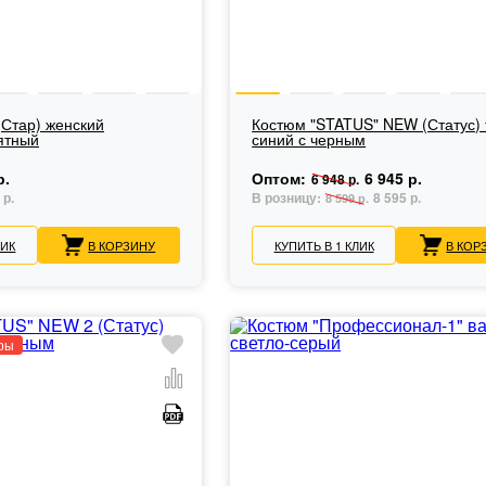
Стар) женский
Костюм "STATUS" NEW (Статус) 
ятный
синий с черным
р.
Оптом:
6 945 р.
6 948 р.
 р.
В розницу:
8 595 р.
8 599 р.
ЛИК
В КОРЗИНУ
КУПИТЬ В 1 КЛИК
В КОР
ры