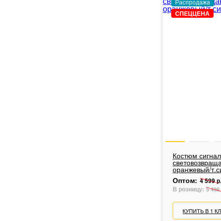
Распродажа
СПЕЦЦЕНА
Костюм сигнал
световозвращ
оранжевый/т.с
Оптом:
4 599 р
В розницу:
5 499 
КУПИТЬ В 1 К