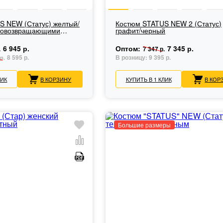
S NEW (Статус) желтый/
Костюм STATUS NEW 2 (Статус)
етовозвращающими
графит/черный
6 945 р.
Оптом:
7 345 р.
.
7 347 р.
8 595 р.
В розницу:
9 395 р.
р.
ЛИК
В КОРЗИНУ
КУПИТЬ В 1 КЛИК
В КОР
Большие размеры