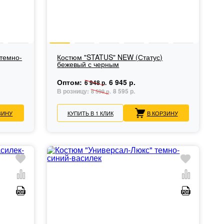
темно-
Костюм "STATUS" NEW (Статус)
бежевый с черным
Оптом:
6 945 р.
6 948 р.
В розницу:
8 595 р.
8 599 р.
ЗИНУ
КУПИТЬ В 1 КЛИК
В КОРЗИНУ