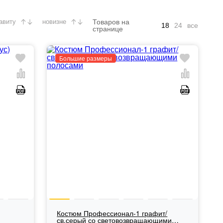
Товаров на
авиту
новизне
18
24
все
странице
Большие размеры
Костюм Профессионал-1 графит/
св.серый со световозвращающими