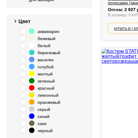
полосами (эко
Оптом:
2 927 
В розницу:
3 837
Цвет
КУПИТЬ В 1 К
аквамарин
бежевый
белый
бирюзовый
василек
голубой
желтый
зеленый
красный
лимонный
оранжевый
серый
синий
хаки
черный