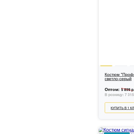
Костюм "Профе
светло-серый
Оптом:
5 899 р
В розницу:
7 315
КУПИТЬ В 1 К