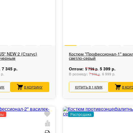
S" NEW 2 (Статус)
Костюм "Профессионал-1" васил
 черным
светло-серый
7 345 р.
Оптом:
5 399 р.
.
5 799 р.
 р.
В розницу:
6 999 р.
7 679 р.
ЛИК
В КОРЗИНУ
КУПИТЬ В 1 КЛИК
В КОР
ры
Распродажа