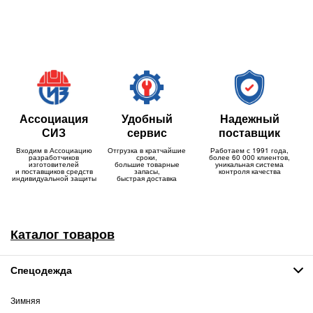
Ассоциация
Удобный
Надежный
СИЗ
сервис
поставщик
Входим в Ассоциацию
Отгрузка в кратчайшие
Работаем с 1991 года,
разработчиков
сроки,
более 60 000 клиентов,
изготовителей
большие товарные
уникальная система
и поставщиков средств
запасы,
контроля качества
индивидуальной защиты
быстрая доставка
Каталог товаров
Спецодежда
Зимняя