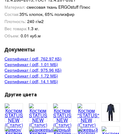
Материал:
смесовая ткань ERGOstuff Плюс
Состав:
35% хлопок, 65% полиэфир
Плотность:
240 г/м2
Вес товара:
1.3 кг.
Объем:
0.01 куб.м
Документы
Сертификат (.pdf, 762.97 КБ)
Сертификат (.pdf, 1.01 МБ)
Сертификат (.pdf, 975.96 КБ)
Сертификат (.pdf, 1.72 МБ)
Сертификат (.pdf, 14.1 МБ)
Другие цвета