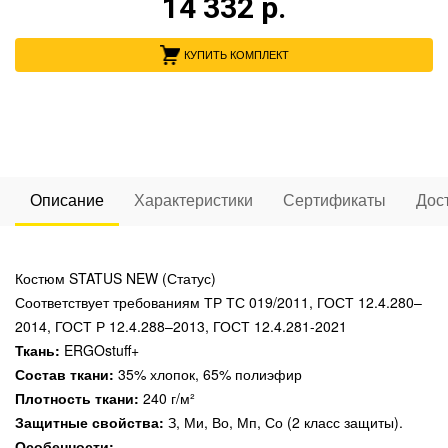
14 332
р.
КУПИТЬ КОМПЛЕКТ
Описание
Характеристики
Сертификаты
Дос
Костюм STATUS NEW (Статус)
Соответствует требованиям ТР ТС 019/2011, ГОСТ 12.4.280–
2014, ГОСТ Р 12.4.288–2013, ГОСТ 12.4.281-2021
Ткань:
ERGOstuff+
Состав ткани:
35% хлопок, 65% полиэфир
Плотность ткани:
240 г/м²
Защитные свойства:
З, Ми, Во, Мп, Со (2 класс защиты).
Особенности: