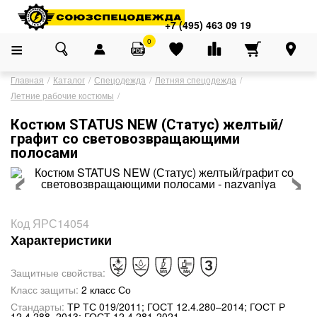
Адреса магазинов
×
+7 (495) 463 09 19
+7 (495) 463 09 19
0
Главная
Каталог
Спецодежда
Летняя спецодежда
Летние рабочие костюмы
Костюм STATUS NEW (Статус) желтый/
графит cо световозвращающими
‹
›
полосами
Код ЯРС14054
Характеристики
Защитные свойства:
Класс защиты:
2 класс Со
Стандарты:
ТР ТС 019/2011; ГОСТ 12.4.280–2014; ГОСТ Р
12.4.288–2013; ГОСТ 12.4.281-2021