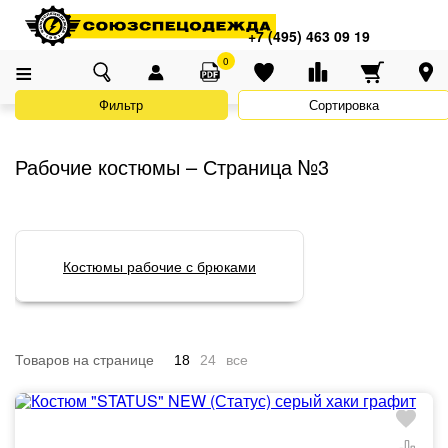
Адреса магазинов
×
Главная
Каталог
Спецодежда
Костюмы рабочие
+7 (495) 463 09 19
+7 (495) 463 09 19
0
Фильтр
Сортировка
Рабочие костюмы – Страница №3
Костюмы рабочие с брюками
Товаров на странице
18
24
все