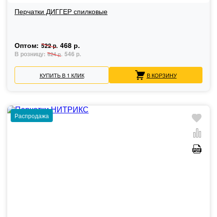
Перчатки ДИГГЕР спилковые
Оптом:
468 р.
522 р.
В розницу:
546 р.
624 р.
КУПИТЬ В 1 КЛИК
В КОРЗИНУ
Распродажа