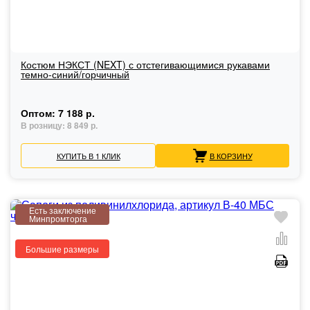
Костюм НЭКСТ (NEXT) с отстегивающимися рукавами
темно-синий/горчичный
Оптом:
7 188 р.
В розницу:
8 849 р.
КУПИТЬ В 1 КЛИК
В КОРЗИНУ
Есть заключение
Минпромторга
Большие размеры