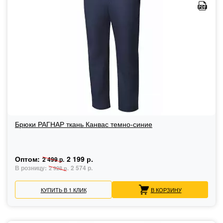
Брюки РАГНАР ткань Канвас темно-синие
Оптом:
2 199 р.
2 499 р.
В розницу:
2 574 р.
2 928 р.
КУПИТЬ В 1 КЛИК
В КОРЗИНУ