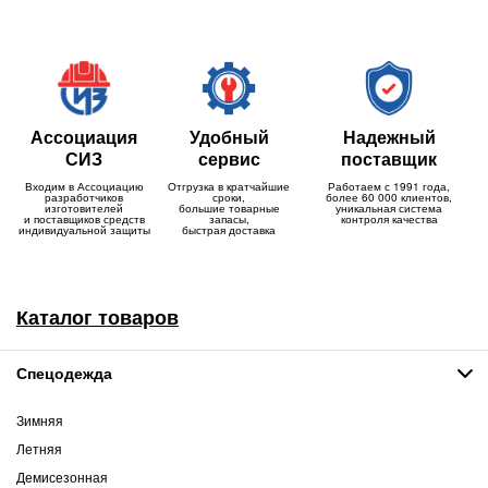
Ассоциация
Удобный
Надежный
СИЗ
сервис
поставщик
Входим в Ассоциацию
Отгрузка в кратчайшие
Работаем с 1991 года,
разработчиков
сроки,
более 60 000 клиентов,
изготовителей
большие товарные
уникальная система
и поставщиков средств
запасы,
контроля качества
индивидуальной защиты
быстрая доставка
Каталог товаров
Спецодежда
Зимняя
Летняя
Демисезонная