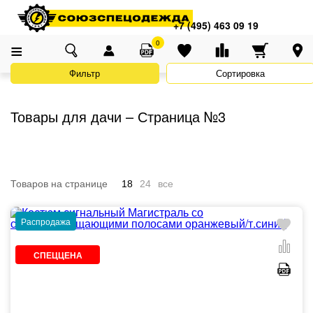
Адреса магазинов
×
Главная
Каталог
Акции
Товары для дачи
+7 (495) 463 09 19
+7 (495) 463 09 19
0
Фильтр
Сортировка
Товары для дачи – Страница №3
Товаров на странице
18
24
все
Распродажа
СПЕЦЦЕНА