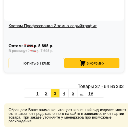
Костюм Профессионал-2 темно-серый/графит
Оптом:
5 895 р.
5 899 р.
В розницу:
7 695 р.
7 699 р.
КУПИТЬ В 1 КЛИК
В КОРЗИНУ
Товары
37
-
54
из
332
1
2
3
4
5
...
19
Обращаем Ваше внимание, что цвет и внешний вид изделия может
отличаться от представленного на сайте в зависимости от партии
товара. При заказе уточняйте у менеджера про возможные
расхождения.