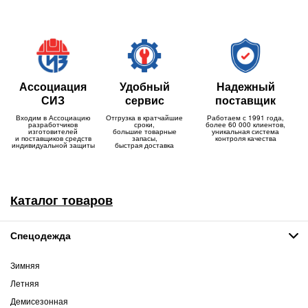
Ассоциация
Удобный
Надежный
СИЗ
сервис
поставщик
Входим в Ассоциацию
Отгрузка в кратчайшие
Работаем с 1991 года,
разработчиков
сроки,
более 60 000 клиентов,
изготовителей
большие товарные
уникальная система
и поставщиков средств
запасы,
контроля качества
индивидуальной защиты
быстрая доставка
Каталог товаров
Спецодежда
Зимняя
Летняя
Демисезонная