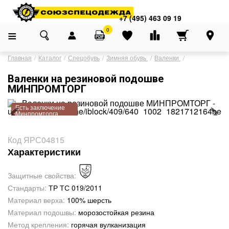
Адреса магазинов
×
+7 (495) 463 09 19
+7 (495) 463 09 19
0
Главная
Каталог
Спецобувь
Зимняя обувь
Валенки
Валенки на резиновой подошве
‹
›
МИНПРОМТОРГ
Есть заключение
Минпромторга
Код ЯРС04815
Характеристики
Защитные свойства:
Стандарты:
ТР ТС 019/2011
Материал верха:
100% шерсть
Материал подошвы:
морозостойкая резина
Метод крепления:
горячая вулканизация