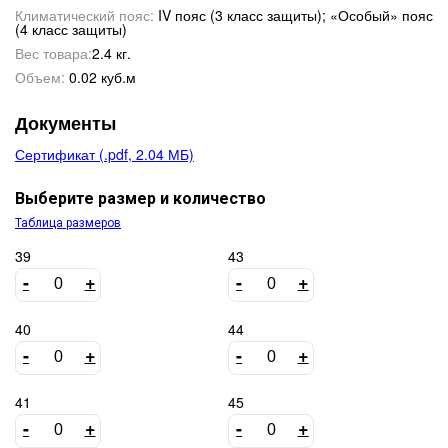
Климатический пояс:
IV пояс (3 класс защиты); «Особый» пояс
(4 класс защиты)
Вес товара:
2.4 кг.
Объем:
0.02 куб.м
Документы
Сертификат (.pdf, 2.04 МБ)
Выберите размер и количество
Таблица размеров
39
43
-
+
-
+
40
44
-
+
-
+
41
45
-
+
-
+