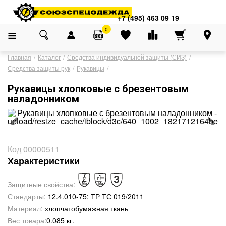
Адреса магазинов
×
+7 (495) 463 09 19
+7 (495) 463 09 19
0
Главная
Каталог
Средства индивидуальной защиты (СИЗ)
Средства защиты рук
Рукавицы
Рукавицы хлопковые с брезентовым
‹
›
наладонником
Код 00000511
Характеристики
Защитные свойства:
Стандарты:
12.4.010-75; ТР ТС 019/2011
Материал:
хлопчатобумажная ткань
Вес товара:
0.085 кг.