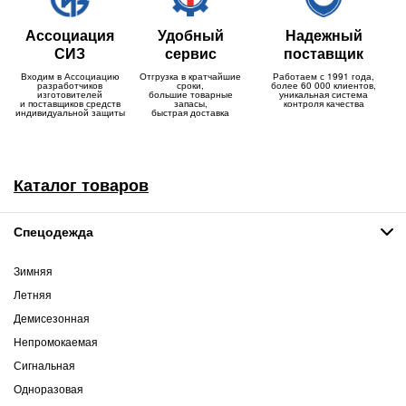
Ассоциация
Удобный
Надежный
СИЗ
сервис
поставщик
Входим в Ассоциацию
Отгрузка в кратчайшие
Работаем с 1991 года,
разработчиков
сроки,
более 60 000 клиентов,
изготовителей
большие товарные
уникальная система
и поставщиков средств
запасы,
контроля качества
индивидуальной защиты
быстрая доставка
Каталог товаров
Спецодежда
Зимняя
Летняя
Демисезонная
Непромокаемая
Сигнальная
Одноразовая