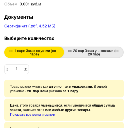
Объем:
0.001 куб.м
Документы
Сертификат (.pdf, 4.52 МБ)
Выберите количество
по 1 паре
Заказ штуками (по 1
по 20 пар
Заказ упаковками (по
паре)
20 пар)
-
+
Товар можно купить как
штучно
, так и
упаковками
. В одной
упаковке -
20 пар Цена
указана
за 1 пару
.
Цена
этого товара
уменьшится
, если увеличится
общая сумма
заказа
, включая этот или
любые другие товары
.
Показать все цены и скидки