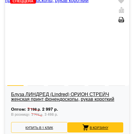
СПЕЦЦЕНА
Блуза ЛИНДРЕД (Lindred) ОРИОН СТРЕЙЧ
женская принт фонендоскопы, рукав короткий
Оптом:
2 997 р.
3 198 р.
В розницу:
3 498 р.
3 774 р.
КУПИТЬ В 1 КЛИК
В КОРЗИНУ