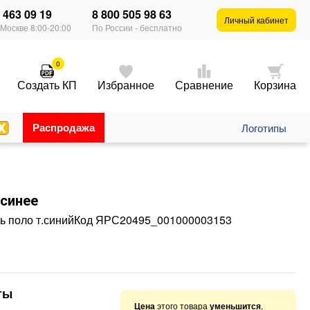
) 463 09 19
8 800 505 98 63
×
Личный кабинет
 Москве 8:00-20:00
По России - бесплатно
0
Создать КП
Избранное
Сравнение
Корзина
Распродажа
Логотипы
синее
поло т.синий
Код
ЯРС20495_001000003153
ты
Цена
этого товара
уменьшится
,