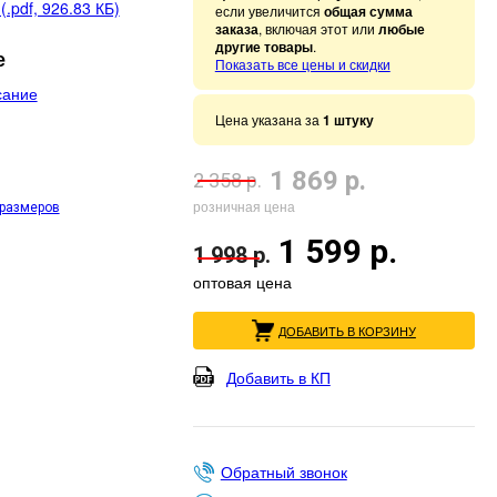
.pdf, 926.83 КБ)
если увеличится
общая сумма
заказа
, включая этот или
любые
другие товары
.
е
Показать все цены и скидки
сание
Цена указана за
1 штуку
1 869 р.
2 358 р.
розничная цена
 размеров
1 599 р.
1 998 р.
оптовая цена
ДОБАВИТЬ В КОРЗИНУ
Добавить в КП
Обратный звонок