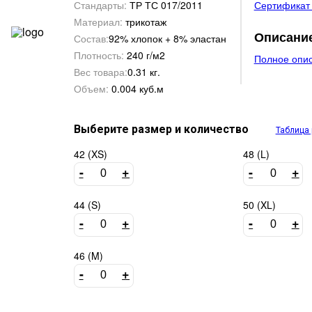
Стандарты:
ТР ТС 017/2011
Сертификат (
Материал:
трикотаж
Описани
Состав:
92% хлопок + 8% эластан
Плотность:
240 г/м2
Полное опи
Вес товара:
0.31 кг.
Объем:
0.004 куб.м
Выберите размер и количество
Таблица
42 (XS)
48 (L)
-
+
-
+
44 (S)
50 (XL)
-
+
-
+
46 (M)
-
+