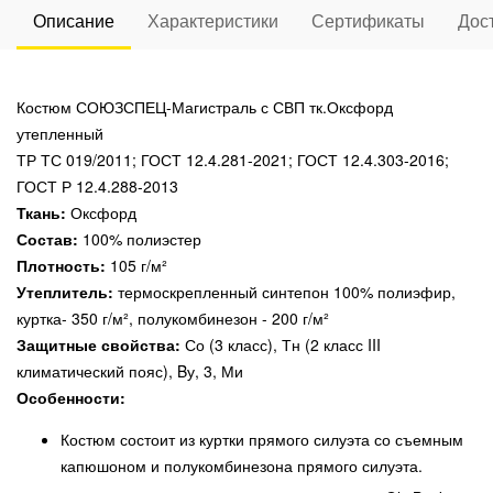
Описание
Характеристики
Сертификаты
Дос
Костюм СОЮЗСПЕЦ-Магистраль с СВП тк.Оксфорд
утепленный
ТР ТС 019/2011; ГОСТ 12.4.281-2021; ГОСТ 12.4.303-2016;
ГОСТ Р 12.4.288-2013
Ткань:
Оксфорд
Состав:
100% полиэстер
Плотность:
105 г/м²
Утеплитель:
термоскрепленный синтепон 100% полиэфир,
куртка- 350 г/м², полукомбинезон - 200 г/м²
Защитные свойства:
Со (3 класс), Тн (2 класс III
климатический пояс), Bу, 3, Ми
Особенности:
Костюм состоит из куртки прямого силуэта со съемным
капюшоном и полукомбинезона прямого силуэта.