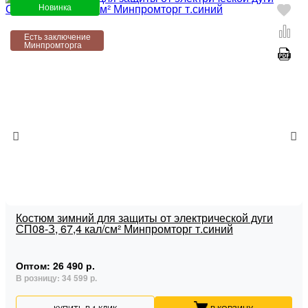
Новинка
Есть заключение
Минпромторга
Костюм зимний для защиты от электрической дуги
СП08-З, 67,4 кал/см² Минпромторг т.синий
Оптом:
26 490 р.
В розницу:
34 599 р.
КУПИТЬ В 1 КЛИК
В КОРЗИНУ