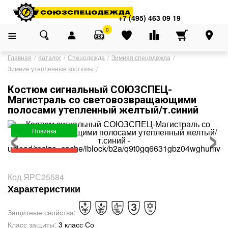
Адреса магазинов
×
+7 (495) 463 09 19
+7 (495) 463 09 19
0
Главная
Каталог
Спецодежда
Зимняя спецодежда
Зимние утепленные костюмы
Костюм сигнальный СОЮЗСПЕЦ-
Магистраль со световозвращающими
полосами утепленный желтый/т.синий
‹
›
Новинка
Большие размеры
Код ЯРС25584
Характеристики
Защитные свойства:
Класс защиты:
3 класс Со