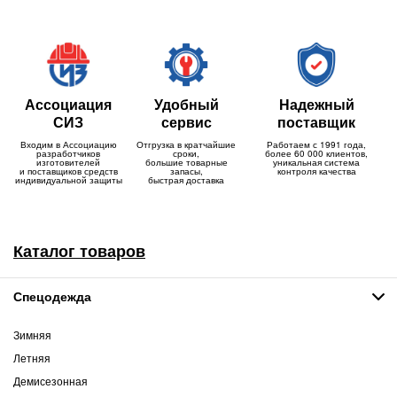
Ассоциация
Удобный
Надежный
СИЗ
сервис
поставщик
Входим в Ассоциацию
Отгрузка в кратчайшие
Работаем с 1991 года,
разработчиков
сроки,
более 60 000 клиентов,
изготовителей
большие товарные
уникальная система
и поставщиков средств
запасы,
контроля качества
индивидуальной защиты
быстрая доставка
Каталог товаров
Спецодежда
Зимняя
Летняя
Демисезонная