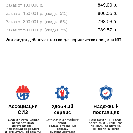
849.00 р.
Заказ от 100 000 р.
806.55 р.
Заказ от 150 001 р. (скидка 5%)
798.06 р.
Заказ от 300 001 р. (скидка 6%)
789.57 р.
Заказ от 500 001 р. (скидка 7%)
Эти скидки действуют только для юридических лиц или ИП.
Ассоциация
Удобный
Надежный
СИЗ
сервис
поставщик
Входим в Ассоциацию
Отгрузка в кратчайшие
Работаем с 1991 года,
разработчиков
сроки,
более 60 000 клиентов,
изготовителей
большие товарные
уникальная система
и поставщиков средств
запасы,
контроля качества
индивидуальной защиты
быстрая доставка