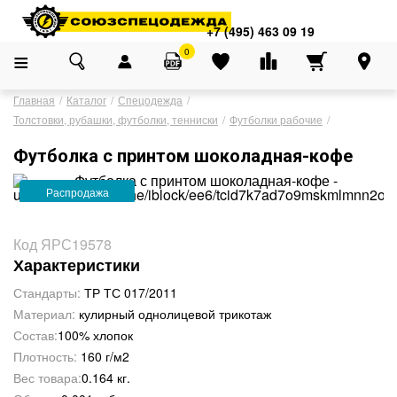
Адреса магазинов
×
+7 (495) 463 09 19
+7 (495) 463 09 19
0
Главная
Каталог
Спецодежда
Толстовки, рубашки, футболки, тенниски
Футболки рабочие
Футболка с принтом шоколадная-кофе
Распродажа
Код ЯРС19578
Характеристики
Стандарты:
ТР ТС 017/2011
Материал:
кулирный однолицевой трикотаж
Состав:
100% хлопок
Плотность:
160 г/м2
Вес товара:
0.164 кг.