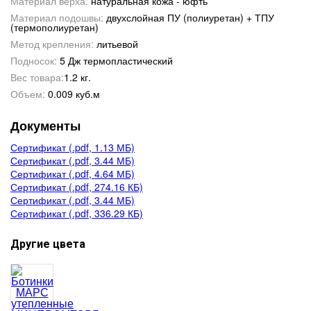
Материал верха:
натуральная кожа - юфть
Материал подошвы:
двухслойная ПУ (полиуретан) + ТПУ
(термополиуретан)
Метод крепления:
литьевой
Подносок:
5 Дж термопластический
Вес товара:
1.2 кг.
Объем:
0.009 куб.м
Документы
Сертификат (.pdf, 1.13 МБ)
Сертификат (.pdf, 3.44 МБ)
Сертификат (.pdf, 4.64 МБ)
Сертификат (.pdf, 274.16 КБ)
Сертификат (.pdf, 3.44 МБ)
Сертификат (.pdf, 336.29 КБ)
Другие цвета