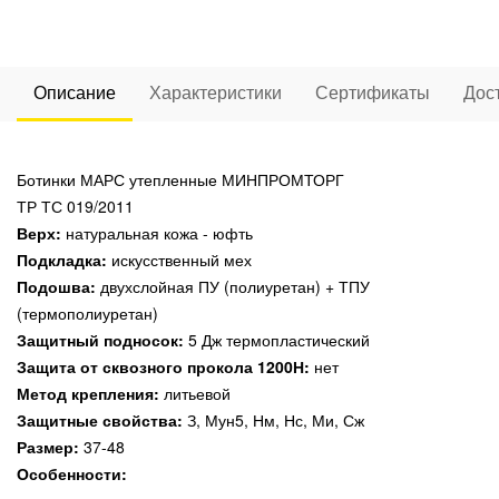
Описание
Характеристики
Сертификаты
Дос
Ботинки МАРС утепленные МИНПРОМТОРГ
ТР ТС 019/2011
Верх:
натуральная кожа - юфть
Подкладка:
искусственный мех
Подошва:
двухслойная ПУ (полиуретан) + ТПУ
(термополиуретан)
Защитный подносок:
5 Дж термопластический
Защита от сквозного прокола 1200Н:
нет
Метод крепления:
литьевой
Защитные свойства:
З, Мун5, Нм, Нс, Ми, Сж
Размер:
37-48
Особенности: