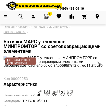
Адреса магазинов
×
+7 (495) 463 09 19
+7 (495) 463 09 19
0
Главная
Каталог
Спецобувь
Зимняя обувь
Зимние ботинки
Ботинки МАРС утепленные
МИНПРОМТОРГ со световозвращающими
‹
›
элементами
Есть заключение
Минпромторга
Большие размеры
Код 99000253
Характеристики
Защитные свойства:
Стандарты:
ТР ТС 019/2011