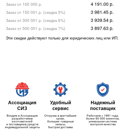
4 191.00 р.
Заказ от 100 000 р.
3 981.45 р.
Заказ от 150 001 р. (скидка 5%)
3 939.54 р.
Заказ от 300 001 р. (скидка 6%)
3 897.63 р.
Заказ от 500 001 р. (скидка 7%)
Эти скидки действуют только для юридических лиц или ИП.
Ассоциация
Удобный
Надежный
СИЗ
сервис
поставщик
Входим в Ассоциацию
Отгрузка в кратчайшие
Работаем с 1991 года,
разработчиков
сроки,
более 60 000 клиентов,
изготовителей
большие товарные
уникальная система
и поставщиков средств
запасы,
контроля качества
индивидуальной защиты
быстрая доставка