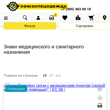
Адреса магазинов
×
Главная
Каталог
Знаки безопасности
+7 (495) 463 09 19
+7 (495) 463 09 19
Знаки медицинского и санитарного назначения
0
Фильтр
Сортировка
Знаки медицинского и санитарного
назначения
Товаров на странице
18
24
все
Распродажа