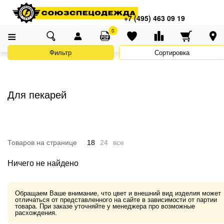
Адреса магазинов
×
Главная
Каталог
Униформа
Одежда для пищевых производств
+7 (495) 463 09 19
+7 (495) 463 09 19
Для пекарей
0
Фильтр
Сортировка
Для пекарей
Товаров на странице
18
24
все
Ничего не найдено
Обращаем Ваше внимание, что цвет и внешний вид изделия может
отличаться от представленного на сайте в зависимости от партии
товара. При заказе уточняйте у менеджера про возможные
расхождения.