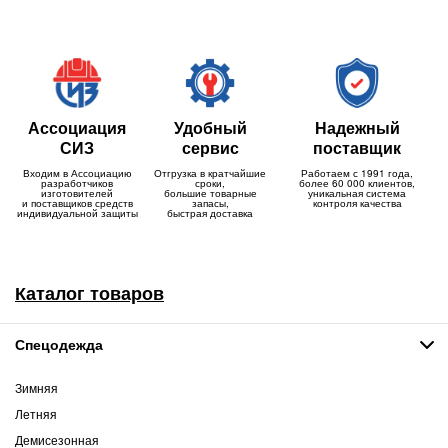
Ассоциация
Удобный
Надежный
СИЗ
сервис
поставщик
Входим в Ассоциацию
Отгрузка в кратчайшие
Работаем с 1991 года,
разработчиков
сроки,
более 60 000 клиентов,
изготовителей
большие товарные
уникальная система
и поставщиков средств
запасы,
контроля качества
индивидуальной защиты
быстрая доставка
Каталог товаров
Спецодежда
Зимняя
Летняя
Демисезонная