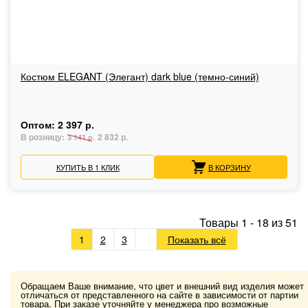
Костюм ELEGANT (Элегант) dark blue (темно-синий)
Оптом:
2 397 р.
В розницу:
2 832 р.
3 141 р.
КУПИТЬ В 1 КЛИК
В КОРЗИНУ
Товары
1
-
18
из
51
1
2
3
Показать всё
Обращаем Ваше внимание, что цвет и внешний вид изделия может
отличаться от представленного на сайте в зависимости от партии
товара. При заказе уточняйте у менеджера про возможные