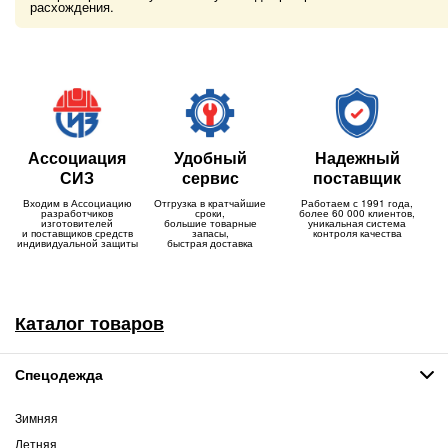
расхождения.
Ассоциация
Удобный
Надежный
СИЗ
сервис
поставщик
Входим в Ассоциацию
Отгрузка в кратчайшие
Работаем с 1991 года,
разработчиков
сроки,
более 60 000 клиентов,
изготовителей
большие товарные
уникальная система
и поставщиков средств
запасы,
контроля качества
индивидуальной защиты
быстрая доставка
Каталог товаров
Спецодежда
Зимняя
Летняя