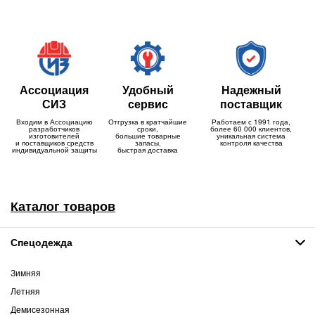
Ассоциация
Удобный
Надежный
СИЗ
сервис
поставщик
Входим в Ассоциацию
Отгрузка в кратчайшие
Работаем с 1991 года,
разработчиков
сроки,
более 60 000 клиентов,
изготовителей
большие товарные
уникальная система
и поставщиков средств
запасы,
контроля качества
индивидуальной защиты
быстрая доставка
Каталог товаров
Спецодежда
Зимняя
Летняя
Демисезонная