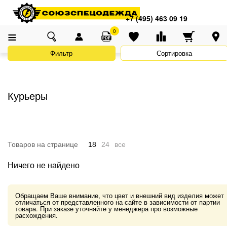
Адреса магазинов
×
Главная
Каталог
Униформа
ХОРЕКА (кафе, рестораны, отели)
+7 (495) 463 09 19
+7 (495) 463 09 19
Курьеры
0
Фильтр
Сортировка
Курьеры
Товаров на странице
18
24
все
Ничего не найдено
Обращаем Ваше внимание, что цвет и внешний вид изделия может
отличаться от представленного на сайте в зависимости от партии
товара. При заказе уточняйте у менеджера про возможные
расхождения.