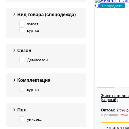
Распродажа
Вид товара (спецодежда)
жилет
куртка
Сезон
Демисезон
Комплектация
куртка
Жилет стеган
(черный)
Пол
Оптом:
2 598 р
В розницу:
2 997 
унисекс
КУПИТЬ В 1 К