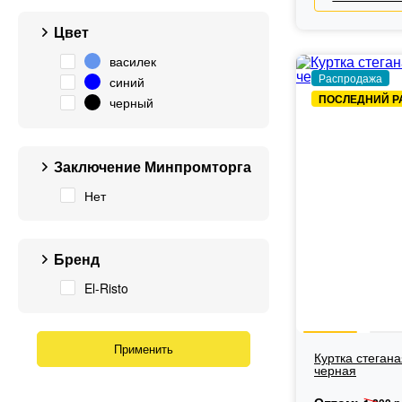
Цвет
василек
Распродажа
синий
ПОСЛЕДНИЙ Р
черный
Заключение Минпромторга
Нет
Бренд
El-Risto
Куртка стегана
черная