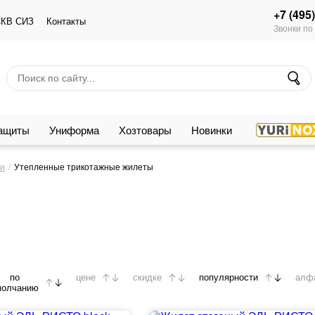
+7 (495
КВ СИЗ
Контакты
Звонки по
защиты
Униформа
Хозтовары
Новинки
ки
Утепленные трикотажные жилеты
по
цене
скидке
популярности
алф
молчанию