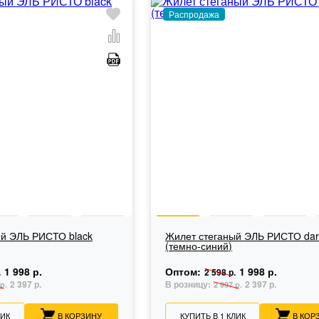
Распродажа
ый ЭЛЬ РИСТО black
Жилет стеганый ЭЛЬ РИСТО dar
(темно-синий)
1 998 р.
Оптом:
1 998 р.
.
2 598 р.
2 397 р.
В розницу:
2 397 р.
р.
2 997 р.
ЛИК
В КОРЗИНУ
КУПИТЬ В 1 КЛИК
В КОР