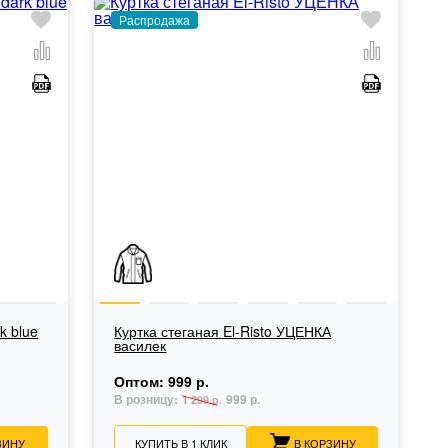
Распродажа
k blue
Куртка стеганая El-Risto УЦЕНКА
василек
Оптом:
999 р.
В розницу:
999 р.
1 299 р.
ЗИНУ
КУПИТЬ В 1 КЛИК
В КОРЗИНУ