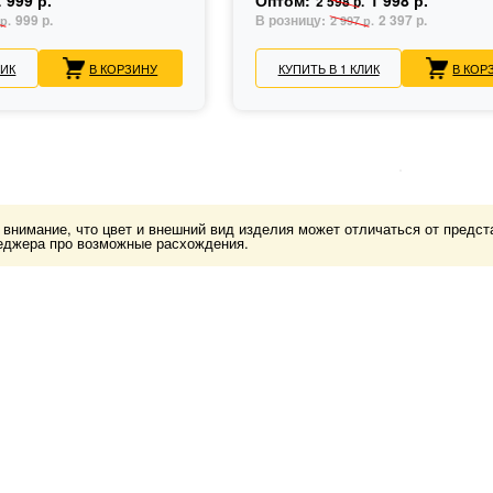
999 р.
Оптом:
1 998 р.
.
2 598 р.
999 р.
В розницу:
2 397 р.
р.
2 997 р.
ЛИК
В КОРЗИНУ
КУПИТЬ В 1 КЛИК
В КОР
нимание, что цвет и внешний вид изделия может отличаться от представ
еджера про возможные расхождения.