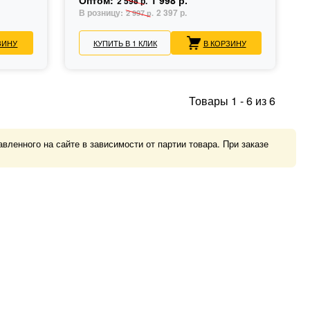
Оптом:
1 998 р.
2 598 р.
В розницу:
2 397 р.
2 997 р.
ЗИНУ
КУПИТЬ В 1 КЛИК
В КОРЗИНУ
Товары
1
-
6
из
6
ленного на сайте в зависимости от партии товара. При заказе