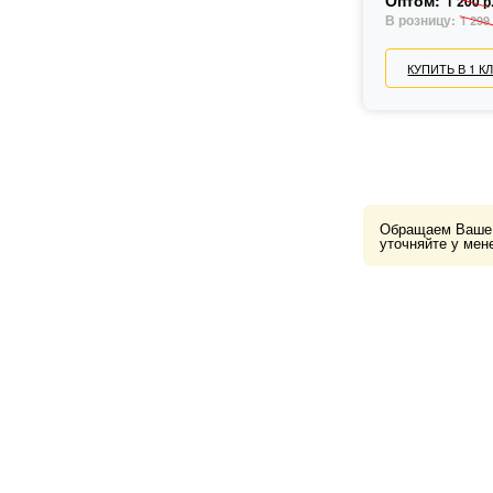
Оптом:
1 200 р
В розницу:
1 299 
КУПИТЬ В 1 К
Обращаем Ваше в
уточняйте у мен