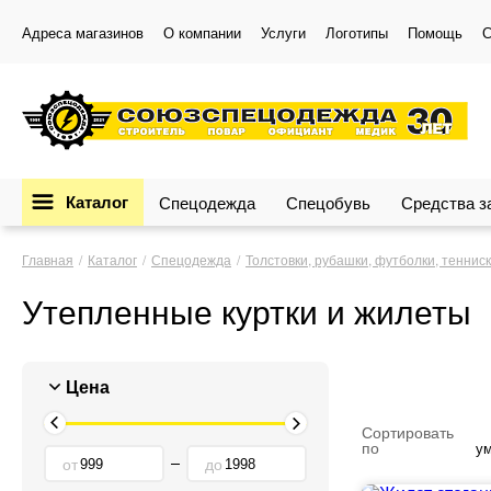
Адреса магазинов
О компании
Услуги
Логотипы
Помощь
С
Каталог
Спецодежда
Спецобувь
Средства 
Главная
Каталог
Спецодежда
Толстовки, рубашки, футболки, теннис
Утепленные куртки и жилеты
Цена
Сортировать
по
у
от
до