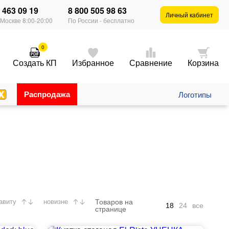
) 463 09 19
8 800 505 98 63
×
Личный кабинет
 Москве 8:00-20:00
По России - бесплатно
0
Создать КП
Избранное
Сравнение
Корзина
Распродажа
Логотипы
Товаров на
авиту
новизне
18
24
все
странице