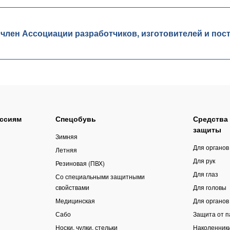
ен Ассоциации разработчиков, изготовителей и пос
ссиям
Спецобувь
Средства
защиты
Зимняя
Для органов
Летняя
Для рук
Резиновая (ПВХ)
Для глаз
Со специальными защитными
свойствами
Для головы
Медицинская
Для органов
Сабо
Защита от 
Носки, чулки, стельки
Наколенник