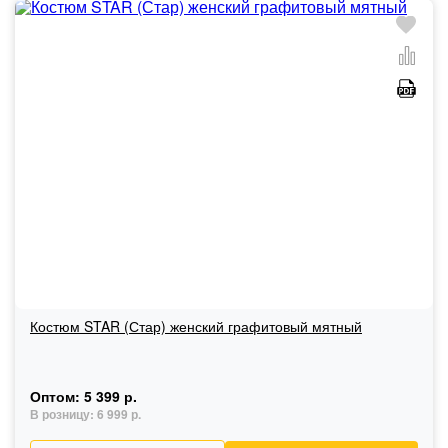
Костюм STAR (Стар) женский графитовый мятный
Оптом:
5 399 р.
В розницу:
6 999 р.