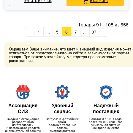
КУПИТЬ В 1 КЛИК
В КОРЗИНУ
Товары
91
-
108
из
656
1
...
5
6
7
...
37
Обращаем Ваше внимание, что цвет и внешний вид изделия может
отличаться от представленного на сайте в зависимости от партии
товара. При заказе уточняйте у менеджера про возможные
расхождения.
Ассоциация
Удобный
Надежный
СИЗ
сервис
поставщик
Входим в Ассоциацию
Отгрузка в кратчайшие
Работаем с 1991 года,
разработчиков
сроки,
более 60 000 клиентов,
изготовителей
большие товарные
уникальная система
и поставщиков средств
запасы,
контроля качества
индивидуальной защиты
быстрая доставка