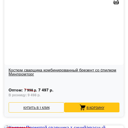
Костюм сварщика комбинированный брезент со cпилком
Минпромторг
Оптом:
7 497 р.
7 998 р.
В розницу:
9 498 р.
КУПИТЬ В 1 КЛИК
В КОРЗИНУ