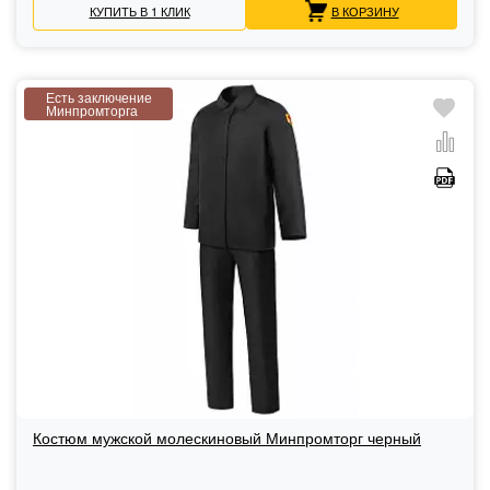
КУПИТЬ В 1 КЛИК
В КОРЗИНУ
Есть заключение
Минпромторга
Костюм мужской молескиновый Минпромторг черный