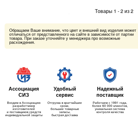
Товары
1
-
2
из
2
Обращаем Ваше внимание, что цвет и внешний вид изделия может
отличаться от представленного на сайте в зависимости от партии
товара. При заказе уточняйте у менеджера про возможные
расхождения.
Ассоциация
Удобный
Надежный
СИЗ
сервис
поставщик
Входим в Ассоциацию
Отгрузка в кратчайшие
Работаем с 1991 года,
разработчиков
сроки,
более 60 000 клиентов,
изготовителей
большие товарные
уникальная система
и поставщиков средств
запасы,
контроля качества
индивидуальной защиты
быстрая доставка