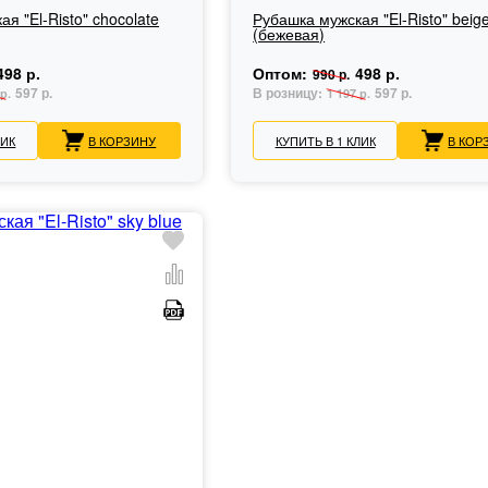
я "El-Risto" chocolate
Рубашка мужская "El-Risto" beig
(бежевая)
498 р.
Оптом:
498 р.
990 р.
597 р.
В розницу:
597 р.
р.
1 197 р.
ЛИК
В КОРЗИНУ
КУПИТЬ В 1 КЛИК
В КОР