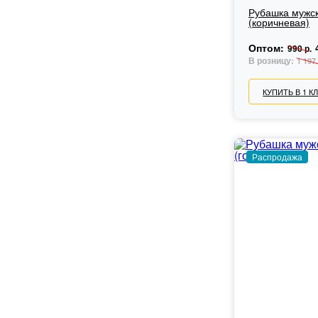
Рубашка мужска
(коричневая)
Оптом:
990 р.
В розницу:
1 197 
КУПИТЬ В 1 К
Распродажа