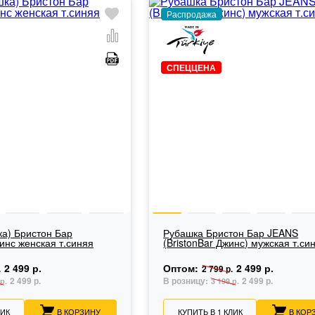
Распродажа
СПЕЦЦЕНА
ка) Бристон Бар
Рубашка Бристон Бар JEANS
жинс женская т.синяя
(BristonBar Джинс) мужская т.си
2 499 р.
Оптом:
2 499 р.
.
2 799 р.
2 499 р.
В розницу:
2 499 р.
р.
3 199 р.
ЛИК
В КОРЗИНУ
КУПИТЬ В 1 КЛИК
В КОР