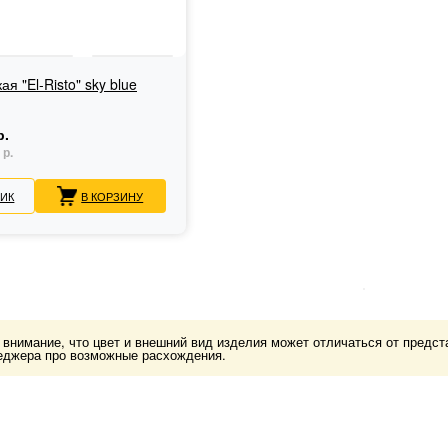
я "El-Risto" sky blue
р.
 р.
ЛИК
В КОРЗИНУ
нимание, что цвет и внешний вид изделия может отличаться от представ
еджера про возможные расхождения.