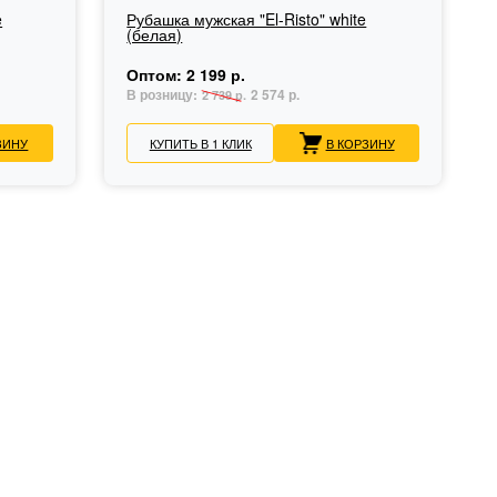
e
Рубашка мужская "El-Risto" white
(белая)
Оптом:
2 199 р.
В розницу:
2 574 р.
2 739 р.
ЗИНУ
КУПИТЬ В 1 КЛИК
В КОРЗИНУ