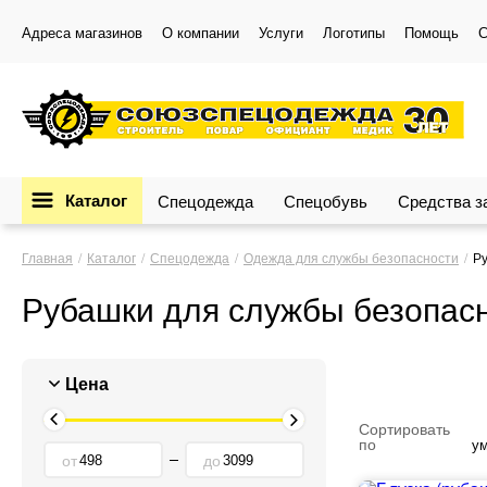
Адреса магазинов
О компании
Услуги
Логотипы
Помощь
С
Каталог
Спецодежда
Спецобувь
Средства 
Главная
Каталог
Спецодежда
Одежда для службы безопасности
Р
Рубашки для службы безопас
Цена
Сортировать
по
у
от
до