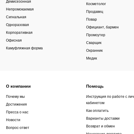
Демисезонная
Косметолог
Непромокаемая
Продавец
Сигнальная
Повар
Одноразовая
Официант, бармен
Корпоративная
Промоутер
Офисная
Сварщик
Камуфляжная форма
Охранник
Медик
О компании
Помощь
Почему мы
Инструкция по работе с ли
кабинетом
Достижения
Как оплатить
Пресса о нас
Варианты доставки
Новости
Возврат и обмен
Вопрос-ответ
Нанесение логотипа