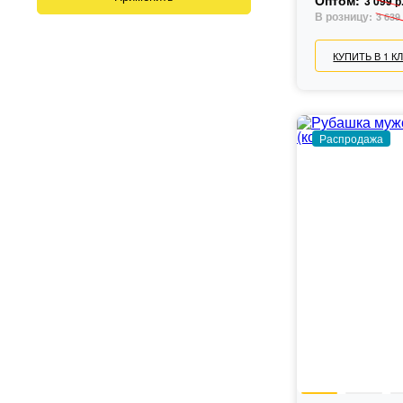
Оптом:
3 099 р
В розницу:
3 639 
КУПИТЬ В 1 К
Распродажа