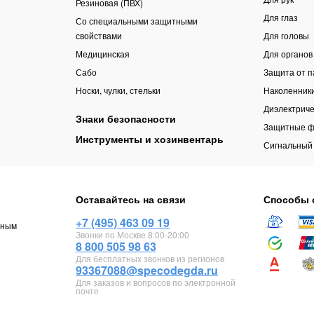
Резиновая (ПВХ)
Для глаз
Со специальными защитными
свойствами
Для головы
Медицинская
Для органов
Сабо
Защита от 
Носки, чулки, стельки
Наколенник
Диэлектриче
Знаки безопасности
Защитные ф
Инструменты и хозинвентарь
Сигнальный
Оставайтесь на связи
Способы 
+7 (495) 463 09 19
чным
Звонки по Москве 8:00-20:00
8 800 505 98 63
Для бесплатных звонков из регионов
93367088@specodegda.ru
Для заказов и вопросов по электронной
почте