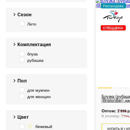
Распродажа
Сезон
Лето
СПЕЦЦЕНА
Комплектация
блуза
рубашка
Пол
для мужчин
Блузка (рубаш
для женщин
(BristonBar) д
Оптом:
2 699 р
В розницу:
Цвет
2 999 
бежевый
КУПИТЬ В 1 К