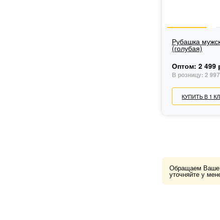
Рубашка мужска
(голубая)
Оптом:
2 499 
В розницу:
2 997
КУПИТЬ В 1 К
Обращаем Ваше в
уточняйте у мен