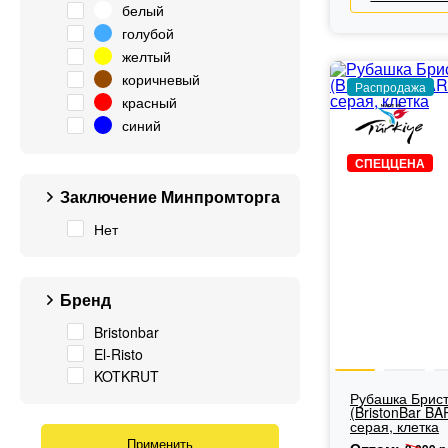
белый
голубой
желтый
коричневый
Распродажа
красный
синий
СПЕЦЦЕНА
Заключение Минпромторга
Нет
Бренд
Bristonbar
El-Risto
KOTKRUT
Рубашка Брис
(BristonBar BA
серая, клетка