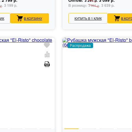
2 799 р.
Оптом:
3 099 р.
.
3 297 р.
3 199 р.
В розницу:
3 639 р.
р.
3 891 р.
ЛИК
В КОРЗИНУ
КУПИТЬ В 1 КЛИК
В КОР
Распродажа