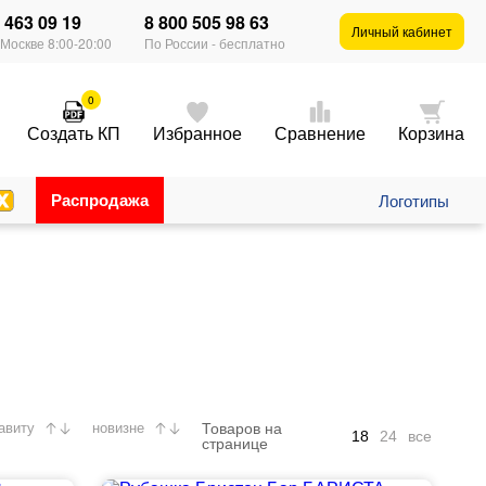
) 463 09 19
8 800 505 98 63
×
Личный кабинет
 Москве 8:00-20:00
По России - бесплатно
0
Создать КП
Избранное
Сравнение
Корзина
Распродажа
Логотипы
Товаров на
авиту
новизне
18
24
все
странице