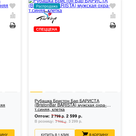
Распродажа
СПЕЦЦЕНА
Рубашка Бристон Бар БАРИСТА
няя
(BristonBar BARISTA) мужская охра-
т.синяя, клетка
Оптом:
2 599 р.
2 799 р.
В розницу:
3 299 р.
3 639 р.
ЗИНУ
КУПИТЬ В 1 КЛИК
В КОРЗИНУ