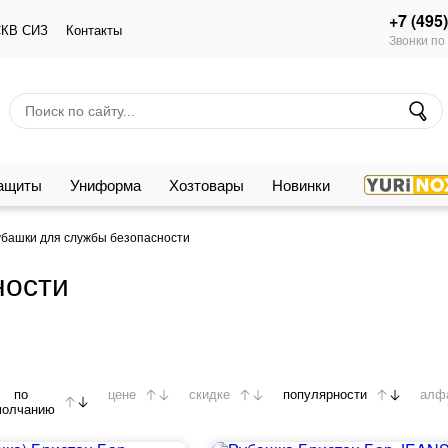
+7 (495
КВ СИЗ
Контакты
Звонки по
защиты
Униформа
Хозтовары
Новинки
убашки для службы безопасности
ности
по
цене
скидке
популярности
алф
молчанию