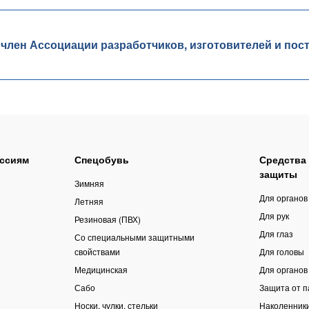
ен Ассоциации разработчиков, изготовителей и пос
ссиям
Спецобувь
Средства
защиты
Зимняя
Для органов
Летняя
Для рук
Резиновая (ПВХ)
Для глаз
Со специальными защитными
свойствами
Для головы
Медицинская
Для органов
Сабо
Защита от 
Носки, чулки, стельки
Наколенник