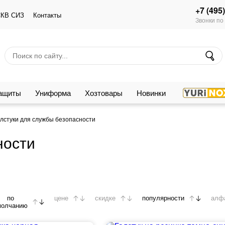
+7 (495
КВ СИЗ
Контакты
Звонки по
защиты
Униформа
Хозтовары
Новинки
лстуки для службы безопасности
ности
по
цене
скидке
популярности
алф
молчанию