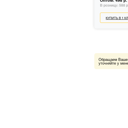
Оптом:
498 р.
В розницу:
588 р
КУПИТЬ В 1 К
Обращаем Ваше в
уточняйте у мен