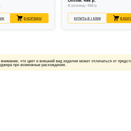
Оптом:
498 р.
.
В розницу:
588 р.
ЛИК
В КОРЗИНУ
КУПИТЬ В 1 КЛИК
В КОР
нимание, что цвет и внешний вид изделия может отличаться от представ
еджера про возможные расхождения.