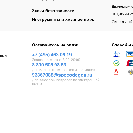
Диэлектриче
Знаки безопасности
Защитные ф
Инструменты и хозинвентарь
Сигнальный
Оставайтесь на связи
Способы 
+7 (495) 463 09 19
чным
Звонки по Москве 8:00-20:00
8 800 505 98 63
Для бесплатных звонков из регионов
93367088@specodegda.ru
Для заказов и вопросов по электронной
почте