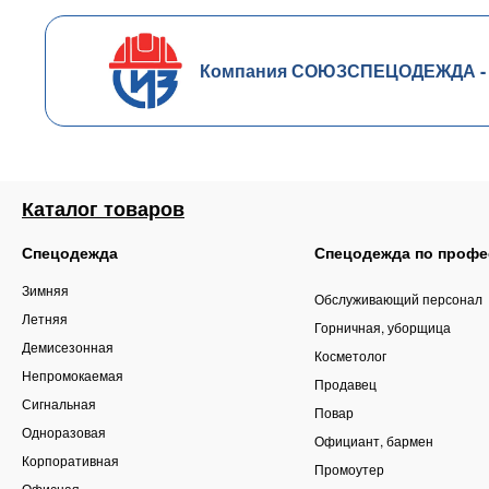
Компания СОЮЗСПЕЦОДЕЖДА - чл
Каталог товаров
Спецодежда
Спецодежда по профе
Зимняя
Обслуживающий персонал
Летняя
Горничная, уборщица
Демисезонная
Косметолог
Непромокаемая
Продавец
Сигнальная
Повар
Одноразовая
Официант, бармен
Корпоративная
Промоутер
Офисная