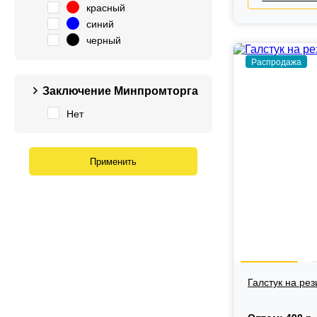
красный
синий
черный
Распродажа
Заключение Минпромторга
Нет
Галстук на ре