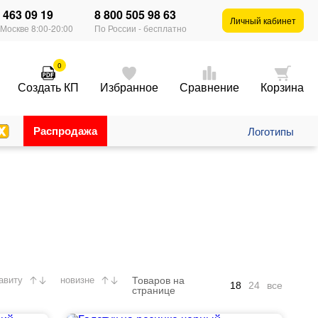
) 463 09 19
8 800 505 98 63
×
Личный кабинет
 Москве 8:00-20:00
По России - бесплатно
0
Создать КП
Избранное
Сравнение
Корзина
Распродажа
Логотипы
Товаров на
авиту
новизне
18
24
все
странице