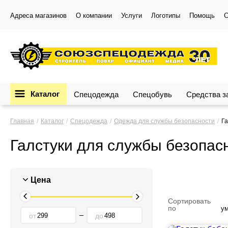
Адреса магазинов
О компании
Услуги
Логотипы
Помощь
С
Каталог
Спецодежда
Спецобувь
Средства 
Главная
Каталог
Спецодежда
Одежда для службы безопасности
Га
Галстуки для службы безопас
Цена
Сортировать
по
у
от
до