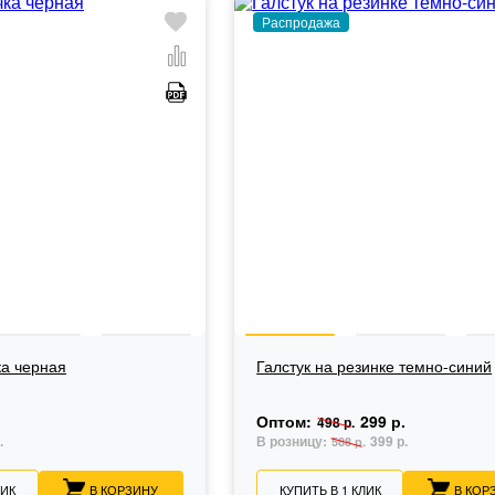
Распродажа
ка черная
Галстук на резинке темно-синий
Оптом:
299 р.
498 р.
.
В розницу:
399 р.
588 р.
ЛИК
В КОРЗИНУ
КУПИТЬ В 1 КЛИК
В КОР