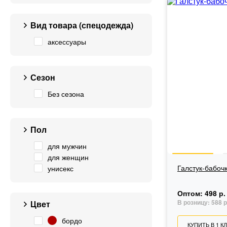
Вид товара (спецодежда)
аксессуары
Сезон
Без сезона
Пол
для мужчин
для женщин
Галстук-бабоч
унисекс
Оптом:
498 р.
В розницу:
588 р
Цвет
бордо
КУПИТЬ В 1 К