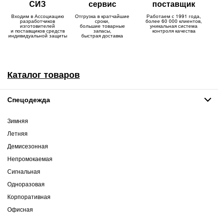
СИЗ
сервис
поставщик
Входим в Ассоциацию
Отгрузка в кратчайшие
Работаем с 1991 года,
разработчиков
сроки,
более 60 000 клиентов,
изготовителей
большие товарные
уникальная система
и поставщиков средств
запасы,
контроля качества
индивидуальной защиты
быстрая доставка
Каталог товаров
Спецодежда
Зимняя
Летняя
Демисезонная
Непромокаемая
Сигнальная
Одноразовая
Корпоративная
Офисная