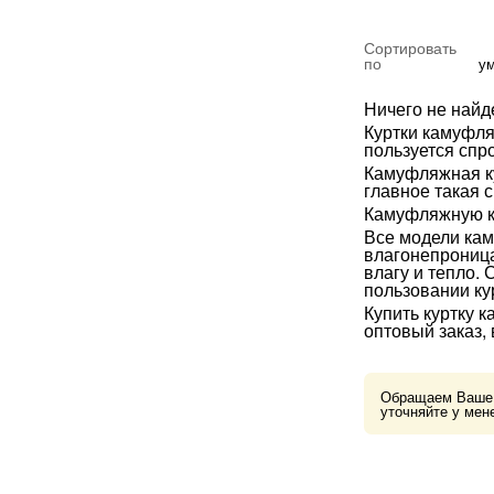
Сортировать
по
у
Ничего не найд
Куртки камуфля
пользуется спр
Камуфляжная ку
главное такая 
Камуфляжную ку
Все модели кам
влагонепроница
влагу и тепло.
пользовании ку
Купить куртку 
оптовый заказ,
Обращаем Ваше в
уточняйте у мен