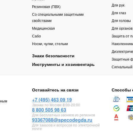
Для рук
Резиновая (ПВХ)
Для глаз
Со специальными защитными
свойствами
Для головы
Медицинская
Для органов
Сабо
Защита от 
Носки, чулки, стельки
Наколенник
Диэлектриче
Знаки безопасности
Защитные ф
Инструменты и хозинвентарь
Сигнальный
Оставайтесь на связи
Способы 
+7 (495) 463 09 19
чным
Звонки по Москве 8:00-20:00
8 800 505 98 63
Для бесплатных звонков из регионов
93367088@specodegda.ru
Для заказов и вопросов по электронной
почте