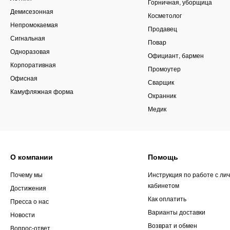
Горничная, уборщица
Демисезонная
Косметолог
Непромокаемая
Продавец
Сигнальная
Повар
Одноразовая
Официант, бармен
Корпоративная
Промоутер
Офисная
Сварщик
Камуфляжная форма
Охранник
Медик
О компании
Помощь
Почему мы
Инструкция по работе с ли
кабинетом
Достижения
Как оплатить
Пресса о нас
Варианты доставки
Новости
Возврат и обмен
Вопрос-ответ