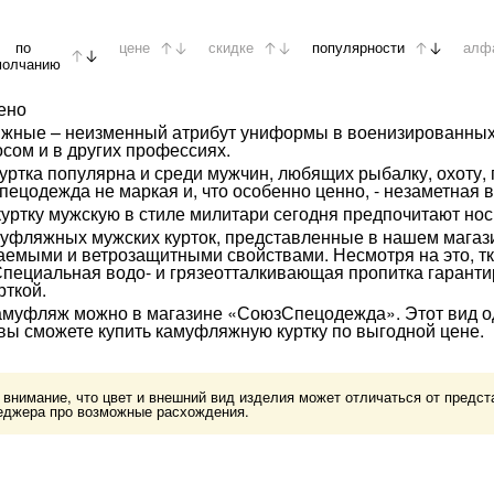
по
цене
скидке
популярности
алф
молчанию
ено
жные – неизменный атрибут униформы в военизированных с
осом и в других профессиях.
ртка популярна и среди мужчин, любящих рыбалку, охоту, п
спецодежда не маркая и, что особенно ценно, - незаметная 
ртку мужскую в стиле милитари сегодня предпочитают носи
уфляжных мужских курток, представленные в нашем магази
емыми и ветрозащитными свойствами. Несмотря на это, тк
 Специальная водо- и грязеотталкивающая пропитка гаранти
рткой.
камуфляж можно в магазине «СоюзСпецодежда». Этот вид од
 вы сможете купить камуфляжную куртку по выгодной цене.
нимание, что цвет и внешний вид изделия может отличаться от представ
еджера про возможные расхождения.