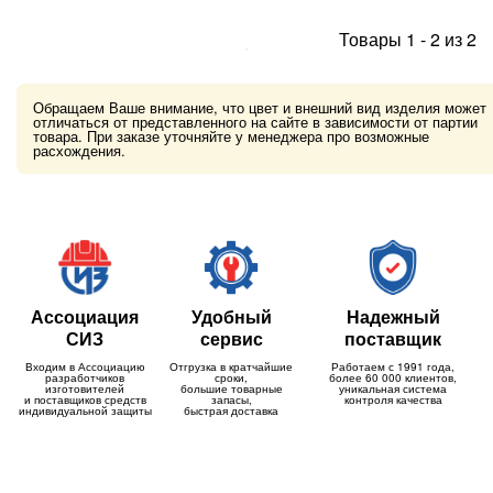
Товары
1
-
2
из
2
Обращаем Ваше внимание, что цвет и внешний вид изделия может
отличаться от представленного на сайте в зависимости от партии
товара. При заказе уточняйте у менеджера про возможные
расхождения.
Ассоциация
Удобный
Надежный
СИЗ
сервис
поставщик
Входим в Ассоциацию
Отгрузка в кратчайшие
Работаем с 1991 года,
разработчиков
сроки,
более 60 000 клиентов,
изготовителей
большие товарные
уникальная система
и поставщиков средств
запасы,
контроля качества
индивидуальной защиты
быстрая доставка