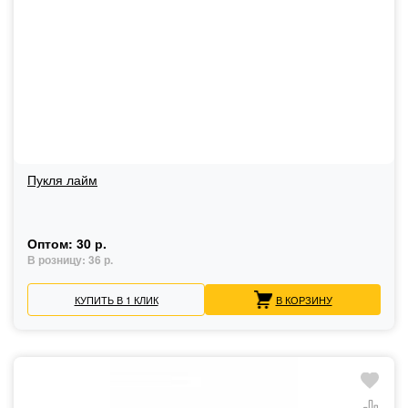
Пукля лайм
Оптом:
30 р.
В розницу:
36 р.
КУПИТЬ В 1 КЛИК
В КОРЗИНУ