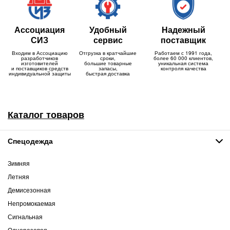
Ассоциация
Удобный
Надежный
СИЗ
сервис
поставщик
Входим в Ассоциацию
Отгрузка в кратчайшие
Работаем с 1991 года,
разработчиков
сроки,
более 60 000 клиентов,
изготовителей
большие товарные
уникальная система
и поставщиков средств
запасы,
контроля качества
индивидуальной защиты
быстрая доставка
Каталог товаров
Спецодежда
Зимняя
Летняя
Демисезонная
Непромокаемая
Сигнальная
Одноразовая