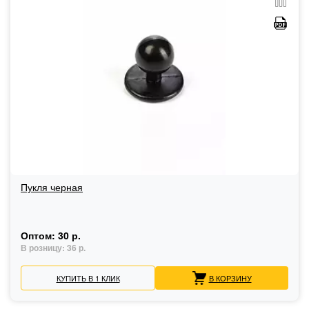
Пукля черная
Оптом:
30 р.
В розницу:
36 р.
КУПИТЬ В 1 КЛИК
В КОРЗИНУ