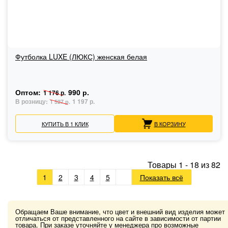
Футболка LUXE (ЛЮКС) женская белая
Оптом:
990 р.
1 176 р.
В розницу:
1 197 р.
1 527 р.
КУПИТЬ В 1 КЛИК
В КОРЗИНУ
Товары
1
-
18
из
82
1
2
3
4
5
Показать всё
Обращаем Ваше внимание, что цвет и внешний вид изделия может
отличаться от представленного на сайте в зависимости от партии
товара. При заказе уточняйте у менеджера про возможные