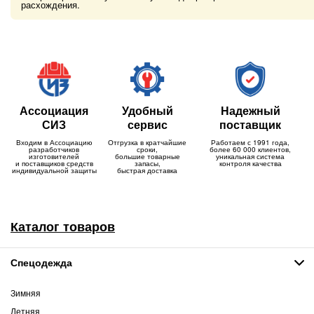
расхождения.
Ассоциация
Удобный
Надежный
СИЗ
сервис
поставщик
Входим в Ассоциацию
Отгрузка в кратчайшие
Работаем с 1991 года,
разработчиков
сроки,
более 60 000 клиентов,
изготовителей
большие товарные
уникальная система
и поставщиков средств
запасы,
контроля качества
индивидуальной защиты
быстрая доставка
Каталог товаров
Спецодежда
Зимняя
Летняя