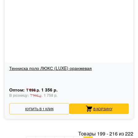
Тенниска поло ЛЮКС (LUXE) оранжевая
Оптом:
1 356 р.
1 698 р.
В розницу:
1 758 р.
1 998 р.
КУПИТЬ В 1 КЛИК
В КОРЗИНУ
Товары
199
-
216
из
222