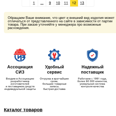
1
...
9
10
11
12
13
Обращаем Ваше внимание, что цвет и внешний вид изделия может
отличаться от представленного на сайте в зависимости от партии
товара. При заказе уточняйте у менеджера про возможные
расхождения.
Ассоциация
Удобный
Надежный
СИЗ
сервис
поставщик
Входим в Ассоциацию
Отгрузка в кратчайшие
Работаем с 1991 года,
разработчиков
сроки,
более 60 000 клиентов,
изготовителей
большие товарные
уникальная система
и поставщиков средств
запасы,
контроля качества
индивидуальной защиты
быстрая доставка
Каталог товаров