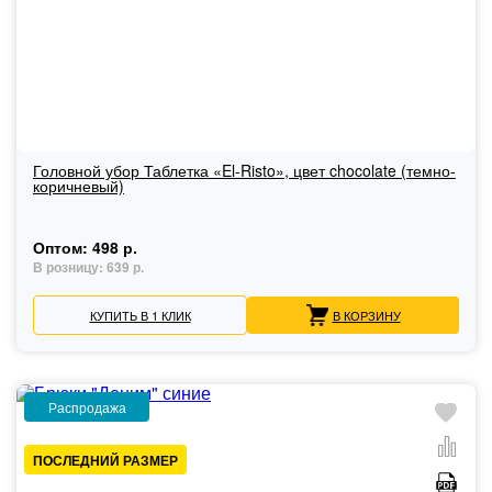
Головной убор Таблетка «El-Risto», цвет chocolate (темно-
коричневый)
Оптом:
498 р.
В розницу:
639 р.
КУПИТЬ В 1 КЛИК
В КОРЗИНУ
Распродажа
ПОСЛЕДНИЙ РАЗМЕР