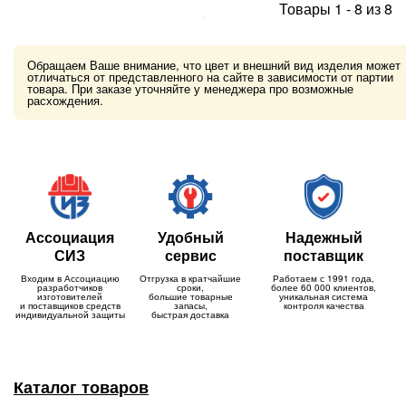
Товары
1
-
8
из
8
Обращаем Ваше внимание, что цвет и внешний вид изделия может
отличаться от представленного на сайте в зависимости от партии
товара. При заказе уточняйте у менеджера про возможные
расхождения.
Ассоциация
Удобный
Надежный
СИЗ
сервис
поставщик
Входим в Ассоциацию
Отгрузка в кратчайшие
Работаем с 1991 года,
разработчиков
сроки,
более 60 000 клиентов,
изготовителей
большие товарные
уникальная система
и поставщиков средств
запасы,
контроля качества
индивидуальной защиты
быстрая доставка
Каталог товаров