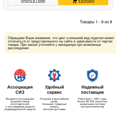
КУПИТЬ В 1 КЛИК
В КОРЗИНУ
Товары
1
-
9
из
9
Обращаем Ваше внимание, что цвет и внешний вид изделия может
отличаться от представленного на сайте в зависимости от партии
товара. При заказе уточняйте у менеджера про возможные
расхождения.
Ассоциация
Удобный
Надежный
СИЗ
сервис
поставщик
Входим в Ассоциацию
Отгрузка в кратчайшие
Работаем с 1991 года,
разработчиков
сроки,
более 60 000 клиентов,
изготовителей
большие товарные
уникальная система
и поставщиков средств
запасы,
контроля качества
индивидуальной защиты
быстрая доставка