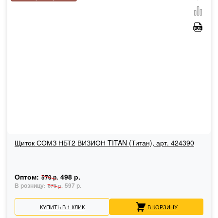
Щиток СОМЗ НБТ2 ВИЗИОН TITAN (Титан), арт. 424390
Оптом:
498 р.
570 р.
В розницу:
597 р.
678 р.
КУПИТЬ В 1 КЛИК
В КОРЗИНУ