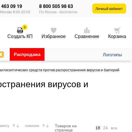
) 463 09 19
8 800 505 98 63
×
Личный кабинет
 Москве 8:00-20:00
По России - бесплатно
0
Создать КП
Избранное
Сравнение
Корзина
Распродажа
Логотипы
антисептических средств против распространения вирусов и бактерий
остранения вирусов и
Товаров на
авиту
новизне
18
24
все
странице