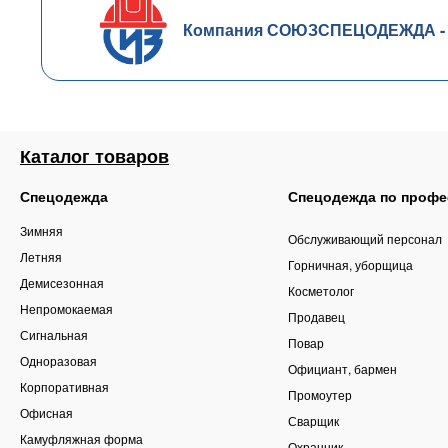
Компания СОЮЗСПЕЦОДЕЖДА - чл
Каталог товаров
Спецодежда
Спецодежда по профе
Зимняя
Обслуживающий персонал
Летняя
Горничная, уборщица
Демисезонная
Косметолог
Непромокаемая
Продавец
Сигнальная
Повар
Одноразовая
Официант, бармен
Корпоративная
Промоутер
Офисная
Сварщик
Камуфляжная форма
Охранник