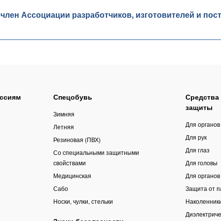
ен Ассоциации разработчиков, изготовителей и пос
ссиям
Спецобувь
Средства
защиты
Зимняя
Для органов
Летняя
Для рук
Резиновая (ПВХ)
Для глаз
Со специальными защитными
свойствами
Для головы
Медицинская
Для органов
Сабо
Защита от 
Носки, чулки, стельки
Наколенник
Диэлектриче