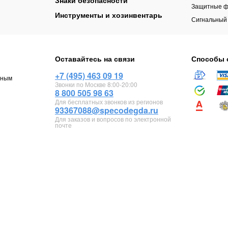
Знаки безопасности
Защитные ф
Инструменты и хозинвентарь
Сигнальный
Оставайтесь на связи
Способы 
+7 (495) 463 09 19
чным
Звонки по Москве 8:00-20:00
8 800 505 98 63
Для бесплатных звонков из регионов
93367088@specodegda.ru
Для заказов и вопросов по электронной
почте