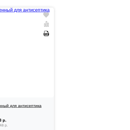
нный для антисептика
8 р.
48 р.