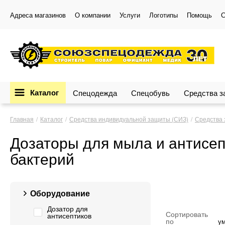
Адреса магазинов
О компании
Услуги
Логотипы
Помощь
С
Каталог
Спецодежда
Спецобувь
Средства 
Главная
Каталог
Средства индивидуальной защиты (СИЗ)
Средства 
Дозаторы для мыла и антисеп
бактерий
Оборудование
Дозатор для
Сортировать
антисептиков
по
у