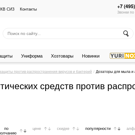
+7 (495
КВ СИЗ
Контакты
Звонки по
защиты
Униформа
Хозтовары
Новинки
защиты против распространения вирусов и бактерий
Дозаторы для мыла и 
тических средств против распр
по
цене
скидке
популярности
алф
молчанию