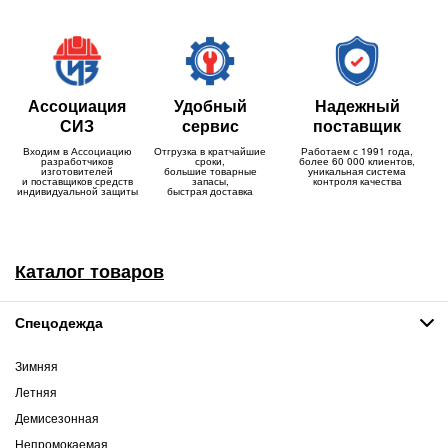
Ассоциация
Удобный
Надежный
СИЗ
сервис
поставщик
Входим в Ассоциацию
Отгрузка в кратчайшие
Работаем с 1991 года,
разработчиков
сроки,
более 60 000 клиентов,
изготовителей
большие товарные
уникальная система
и поставщиков средств
запасы,
контроля качества
индивидуальной защиты
быстрая доставка
Каталог товаров
Спецодежда
Зимняя
Летняя
Демисезонная
Непромокаемая