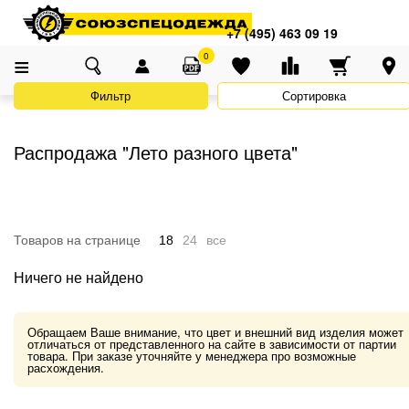
Адреса магазинов
×
Главная
Каталог
Распродажа
Распродажа "Лето разного цвета"
+7 (495) 463 09 19
+7 (495) 463 09 19
0
Фильтр
Сортировка
Распродажа "Лето разного цвета"
Товаров на странице
18
24
все
Ничего не найдено
Обращаем Ваше внимание, что цвет и внешний вид изделия может
отличаться от представленного на сайте в зависимости от партии
товара. При заказе уточняйте у менеджера про возможные
расхождения.