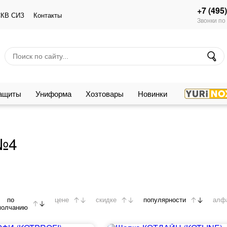
+7 (495
КВ СИЗ
Контакты
Звонки по
защиты
Униформа
Хозтовары
Новинки
 №4
по
цене
скидке
популярности
алф
молчанию