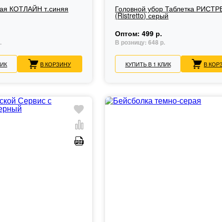
ая КОТЛАЙН т.синяя
Головной убор Таблетка РИСТ
(Ristretto) серый
Оптом:
499 р.
.
В розницу:
648 р.
ЛИК
В КОРЗИНУ
КУПИТЬ В 1 КЛИК
В КОР