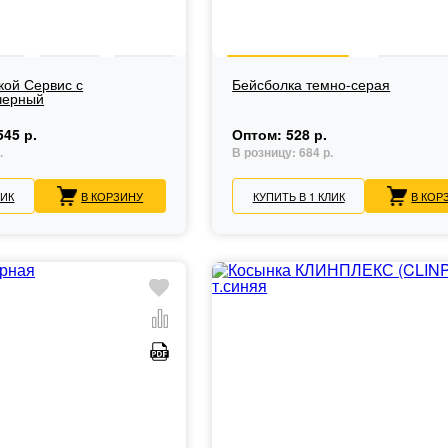
кой Сервис с
Бейсболка темно-серая
черный
545 р.
Оптом:
528 р.
.
В розницу:
684 р.
ЛИК
В КОРЗИНУ
КУПИТЬ В 1 КЛИК
В КОР