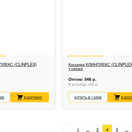
ПЛЕКС (CLINPLEX)
Косынка КЛИНПЛЕКС (CLINPLEX
т.серая
Оптом:
348 р.
.
В розницу:
450 р.
ЛИК
В КОРЗИНУ
КУПИТЬ В 1 КЛИК
В КОР
1
...
3
4
5
...