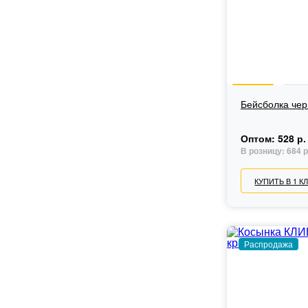
Бейсболка че
Оптом:
528 р.
В розницу:
684 р
КУПИТЬ В 1 К
Распродажа