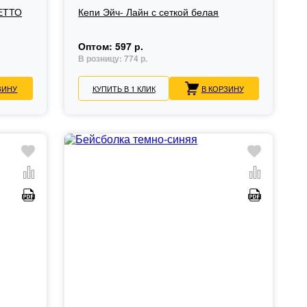
РЕТТО
Кепи Эйч- Лайн с сеткой белая
Оптом:
597 р.
В розницу:
774 р.
ЗИНУ
КУПИТЬ В 1 КЛИК
В КОРЗИНУ