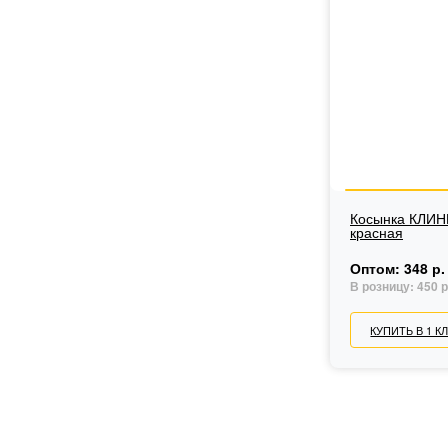
Косынка КЛИН
красная
Оптом:
348 р.
В розницу:
450 р
КУПИТЬ В 1 К