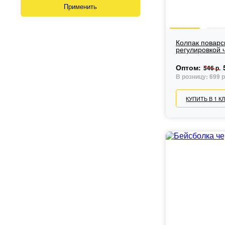
Колпак поварс
регулировкой 
Оптом:
546 р.
В розницу:
699 р
КУПИТЬ В 1 К