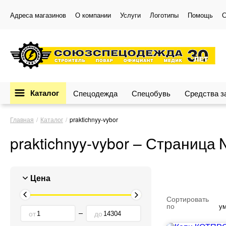
Адреса магазинов
О компании
Услуги
Логотипы
Помощь
С
Каталог
Спецодежда
Спецобувь
Средства 
Главная
Каталог
praktichnyy-vybor
praktichnyy-vybor – Страница
Цена
Сортировать
по
у
от
до