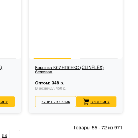
)
Косынка КЛИНПЛЕКС (CLINPLEX)
бежевая
Оптом:
348 р.
В розницу:
450 р.
ЗИНУ
КУПИТЬ В 1 КЛИК
В КОРЗИНУ
Товары
55
-
72
из
971
54