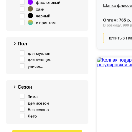
фиолетовый
Шапка флисов
хаки
черный
Оптом:
765 р.
с принтом
В розницу:
999 р
КУПИТЬ В 1 К
Пол
для мужчин
для женщин
унисекс
Сезон
Зима
Демисезон
Без сезона
Лето