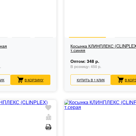
рная
Косынка КЛИНПЛЕКС (CLINPLEX
т.синяя
Оптом:
348 р.
.
В розницу:
450 р.
ЛИК
В КОРЗИНУ
КУПИТЬ В 1 КЛИК
В КОР