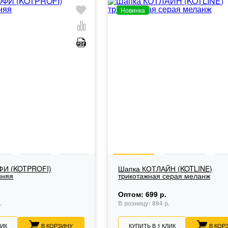
Новинка
ФИ (KOTPROFI)
Шапка КОТЛАЙН (KOTLINE)
иняя
трикотажная серая меланж
Оптом:
699 р.
.
В розницу:
894 р.
ЛИК
В КОРЗИНУ
КУПИТЬ В 1 КЛИК
В КОР