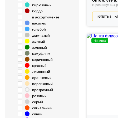
Оптом:
699 р.
бирюзовый
В розницу:
894 р
бордо
КУПИТЬ В 1 К
в ассортименте
василек
голубой
дымчатый
Новинка
желтый
зеленый
камуфляж
коричневый
красный
лимонный
оранжевый
персиковый
прозрачный
розовый
серый
сигнальный
синий