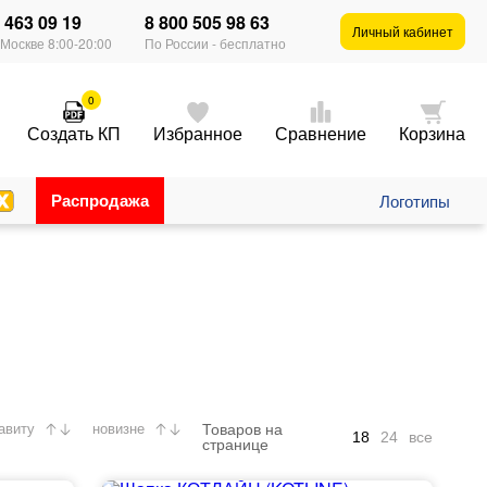
) 463 09 19
8 800 505 98 63
×
Личный кабинет
 Москве 8:00-20:00
По России - бесплатно
0
Создать КП
Избранное
Сравнение
Корзина
Распродажа
Логотипы
Товаров на
авиту
новизне
18
24
все
странице