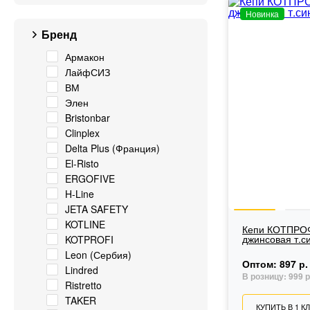
Новинка
Бренд
Армакон
ЛайфСИЗ
ВМ
Элен
Bristonbar
Clinplex
Delta Plus (Франция)
El-Risto
ERGOFIVE
H-Line
JETA SAFETY
KOTLINE
Кепи КОТПРО
джинсовая т.с
KOTPROFI
Leon (Сербия)
Оптом:
897 р.
Lindred
В розницу:
999 р
Ristretto
TAKER
КУПИТЬ В 1 К