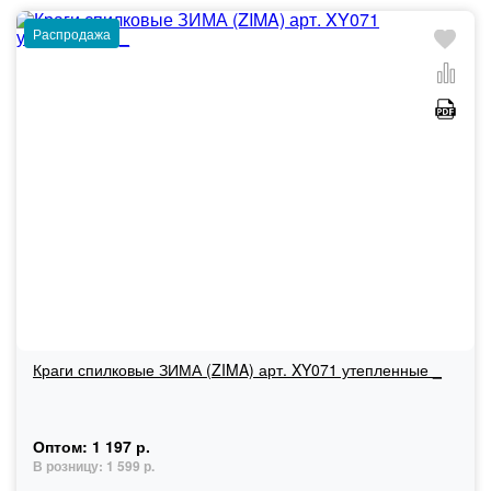
Распродажа
Краги спилковые ЗИМА (ZIMA) арт. XY071 утепленные _
Оптом:
1 197 р.
В розницу:
1 599 р.