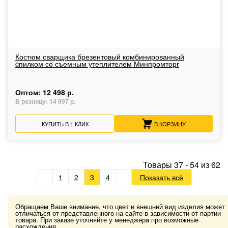
Костюм сварщика брезентовый комбинированный
cпилком со съемным утеплителем Минпромторг
Оптом:
12 498 р.
В розницу:
14 997 р.
КУПИТЬ В 1 КЛИК
В КОРЗИНУ
Товары
37
-
54
из
62
1
2
3
4
Показать всё
Обращаем Ваше внимание, что цвет и внешний вид изделия может
отличаться от представленного на сайте в зависимости от партии
товара. При заказе уточняйте у менеджера про возможные
расхождения.