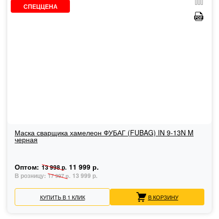
СПЕЦЦЕНА
Маска сварщика хамелеон ФУБАГ (FUBAG) IN 9-13N M
черная
Оптом:
11 999 р.
13 998 р.
В розницу:
13 999 р.
17 997 р.
КУПИТЬ В 1 КЛИК
В КОРЗИНУ