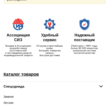
Ассоциация
Удобный
Надежный
СИЗ
сервис
поставщик
Входим в Ассоциацию
Отгрузка в кратчайшие
Работаем с 1991 года,
разработчиков
сроки,
более 60 000 клиентов,
изготовителей
большие товарные
уникальная система
и поставщиков средств
запасы,
контроля качества
индивидуальной защиты
быстрая доставка
Каталог товаров
Спецодежда
Зимняя
Летняя