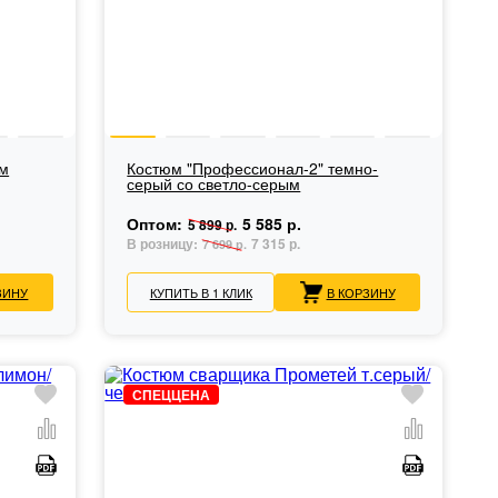
ым
Костюм "Профессионал-2" темно-
серый со светло-серым
Оптом:
5 585 р.
5 899 р.
В розницу:
7 315 р.
7 699 р.
ЗИНУ
КУПИТЬ В 1 КЛИК
В КОРЗИНУ
СПЕЦЦЕНА