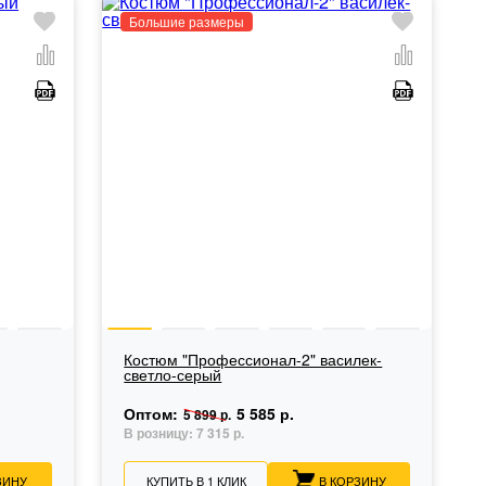
Большие размеры
Костюм "Профессионал-2" василек-
светло-серый
Оптом:
5 585 р.
5 899 р.
В розницу:
7 315 р.
ЗИНУ
КУПИТЬ В 1 КЛИК
В КОРЗИНУ