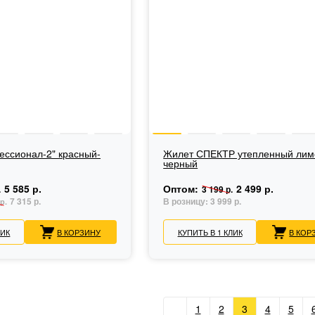
ссионал-2" красный-
Жилет СПЕКТР утепленный лим
черный
5 585 р.
Оптом:
2 499 р.
.
3 199 р.
7 315 р.
В розницу:
3 999 р.
р.
ЛИК
В КОРЗИНУ
КУПИТЬ В 1 КЛИК
В КОР
1
2
3
4
5