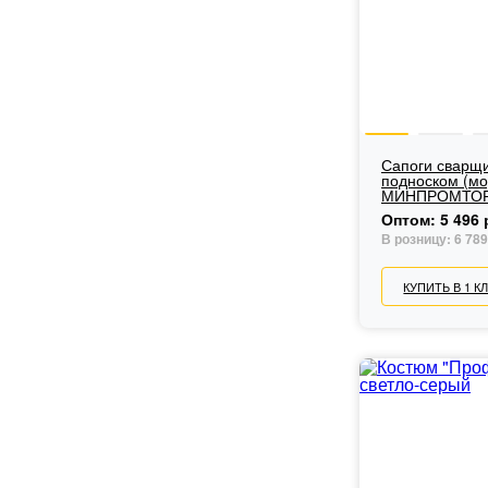
Сапоги сварщи
подноском (мо
МИНПРОМТОР
Оптом:
5 496 
В розницу:
6 789
КУПИТЬ В 1 К