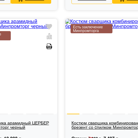
Есть заключение
Минпромторга
е
ика арамидный ЦЕРБЕР
Костюм сварщика комбинирова
торг черный
брезент со cпилком Минпромтор