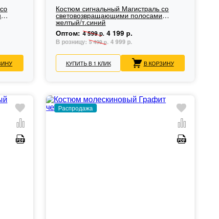
 со
Костюм сигнальный Магистраль со
и
световозвращающими полосами
желтый/т.синий
Оптом:
4 199 р.
4 599 р.
В розницу:
4 999 р.
5 499 р.
ЗИНУ
КУПИТЬ В 1 КЛИК
В КОРЗИНУ
Распродажа