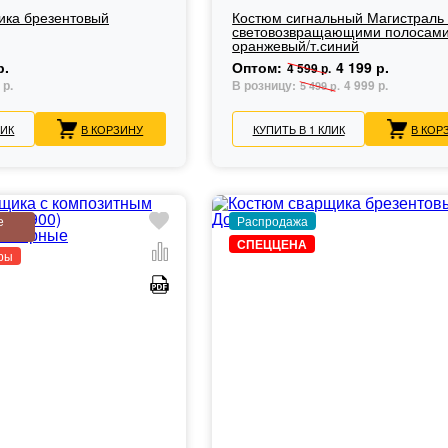
ика брезентовый
Костюм сигнальный Магистраль
световозвращающими полосам
оранжевый/т.синий
р.
Оптом:
4 199 р.
4 599 р.
 р.
В розницу:
4 999 р.
5 499 р.
ЛИК
В КОРЗИНУ
КУПИТЬ В 1 КЛИК
В КОР
е
Распродажа
СПЕЦЦЕНА
ры