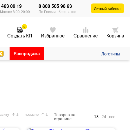
) 463 09 19
8 800 505 98 63
×
Личный кабинет
 Москве 8:00-20:00
По России - бесплатно
0
Создать КП
Избранное
Сравнение
Корзина
Распродажа
Логотипы
Товаров на
авиту
новизне
18
24
все
странице