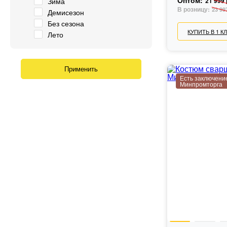
Оптом:
Зима
21 999 
В розницу:
23 99
Демисезон
Без сезона
КУПИТЬ В 1 К
Лето
Есть заключени
Минпромторга