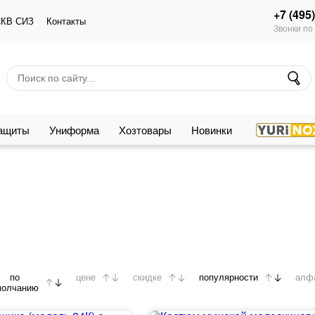
+7 (495
КВ СИЗ
Контакты
Звонки по
защиты
Униформа
Хозтовары
Новинки
по
цене
скидке
популярности
алф
молчанию