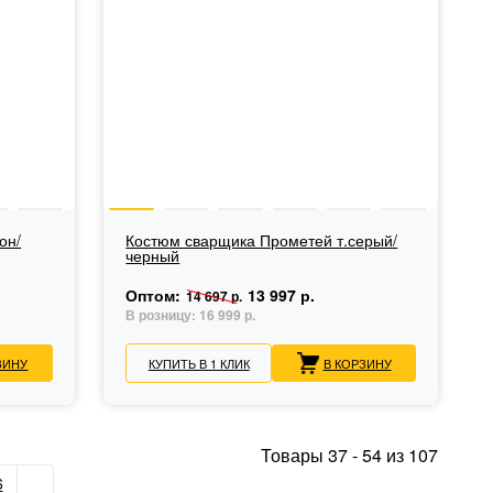
он/
Костюм сварщика Прометей т.серый/
черный
Оптом:
13 997 р.
14 697 р.
В розницу:
16 999 р.
ЗИНУ
КУПИТЬ В 1 КЛИК
В КОРЗИНУ
Товары
37
-
54
из
107
6