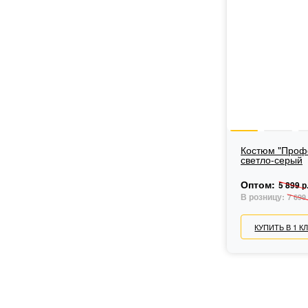
Костюм "Профе
светло-серый
Оптом:
5 899 р
В розницу:
7 699 
КУПИТЬ В 1 К