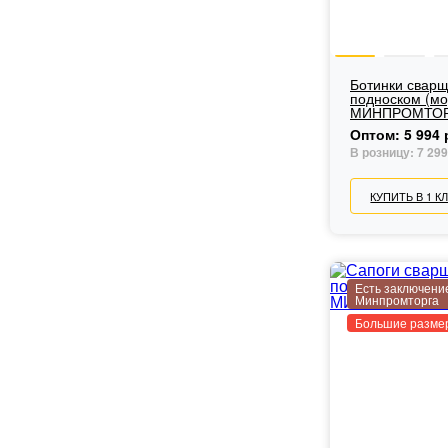
Ботинки сварщ
подноском (мо
МИНПРОМТОР
Оптом:
5 994 
В розницу:
7 299
КУПИТЬ В 1 К
Есть заключени
Минпромторга
Большие разме