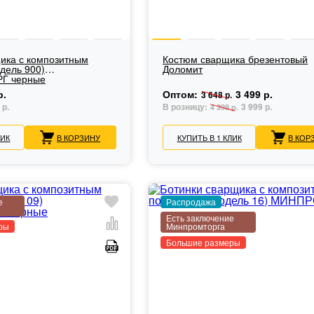
ика с композитным
Костюм сварщика брезентовый
дель 900)
Доломит
Г черные
р.
Оптом:
3 499 р.
3 648 р.
 р.
В розницу:
3 999 р.
4 398 р.
ЛИК
В КОРЗИНУ
КУПИТЬ В 1 КЛИК
В КОР
е
Распродажа
Есть заключение
ры
Минпромторга
Большие размеры