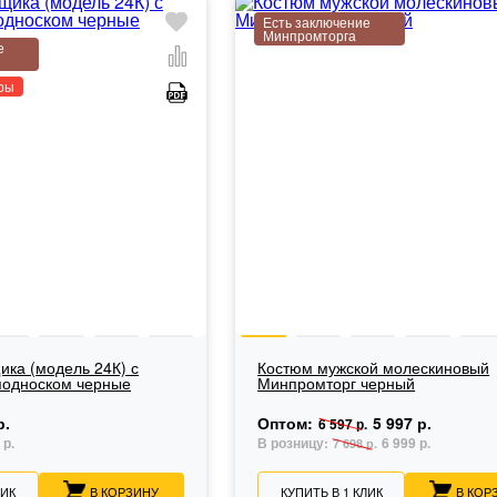
Есть заключение
Минпромторга
е
ры
ика (модель 24К) с
Костюм мужской молескиновый
подноском черные
Минпромторг черный
р.
Оптом:
5 997 р.
6 597 р.
 р.
В розницу:
6 999 р.
7 698 р.
ЛИК
В КОРЗИНУ
КУПИТЬ В 1 КЛИК
В КОР