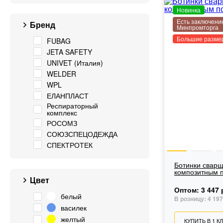
Новинка
Есть заключени
Бренд
Минпромторга
Большие разме
FUBAG
JETA SAFETY
UNIVET (Италия)
WELDER
WPL
ЕЛАНПЛАСТ
Респираторный
комплекс
РОСОМЗ
СОЮЗСПЕЦОДЕЖДА
СПЕКТРОТЕК
Ботинки сварщ
композитным 
Цвет
Оптом:
3 447 
белый
В розницу:
4 197
василек
желтый
КУПИТЬ В 1 К