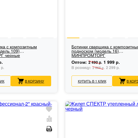
ка с композитным
Ботинки сварщика с композитн
дель 109)
подноском (модель 16)
Г черные
МИНПРОМТОРГ
р.
Оптом:
1 999 р.
2 490 р.
 р.
В розницу:
2 299 р.
2 868 р.
ЛИК
В КОРЗИНУ
КУПИТЬ В 1 КЛИК
В КОР