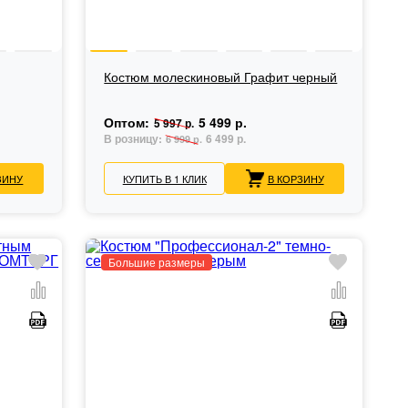
Костюм молескиновый Графит черный
Оптом:
5 499 р.
5 997 р.
В розницу:
6 499 р.
6 999 р.
ЗИНУ
КУПИТЬ В 1 КЛИК
В КОРЗИНУ
Большие размеры