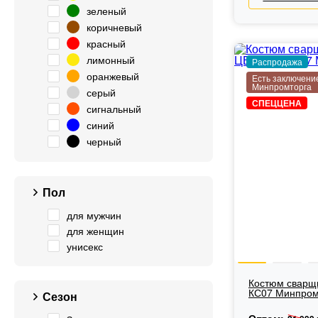
зеленый
коричневый
красный
лимонный
Распродажа
оранжевый
Есть заключени
Минпромторга
серый
СПЕЦЦЕНА
сигнальный
синий
черный
Пол
для мужчин
для женщин
унисекс
Костюм сварщ
КС07 Минпром
Сезон