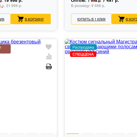
19 998 р.
Оптом:
7 497 р.
р.
7 998 р.
21 999 р.
В розницу:
9 498 р.
7 р.
ЛИК
В КОРЗИНУ
КУПИТЬ В 1 КЛИК
В КОР
е
Распродажа
СПЕЦЦЕНА