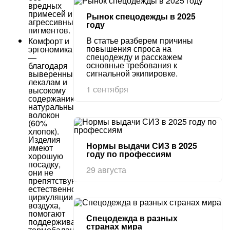
вредных
примесей и
Рынок спецодежды в 2025
агрессивных
году
пигментов.
В статье разберем причины
Комфорт и
повышения спроса на
эргономика
спецодежду и расскажем
—
основные требования к
благодаря
сигнальной экипировке.
выверенным
лекалам и
1 сентября
высокому
содержанию
натуральных
волокон
(60%
хлопок).
Изделия
Нормы выдачи СИЗ в 2025
имеют
году по профессиям
хорошую
посадку,
29 августа
они не
препятствуют
естественной
циркуляции
воздуха,
помогают
Спецодежда в разных
поддерживать
странах мира
термобаланс.