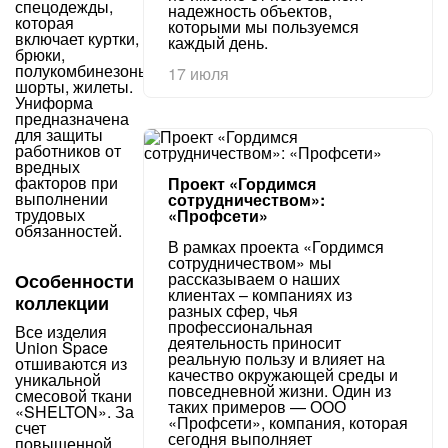
спецодежды,
надежность объектов,
которая
которыми мы пользуемся
включает куртки,
каждый день.
брюки,
полукомбинезоны,
17 июля
шорты, жилеты.
Униформа
предназначена
для защиты
работников от
вредных
факторов при
Проект «Гордимся
выполнении
сотрудничеством»:
трудовых
«Профсети»
обязанностей.
В рамках проекта «Гордимся
сотрудничеством» мы
рассказываем о наших
Особенности
клиентах – компаниях из
коллекции
разных сфер, чья
профессиональная
Все изделия
деятельность приносит
Union Space
реальную пользу и влияет на
отшиваются из
качество окружающей среды и
уникальной
повседневной жизни. Один из
смесовой ткани
таких примеров — ООО
«SHELTON». За
«Профсети», компания, которая
счет
сегодня выполняет
повышенной