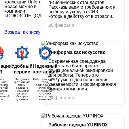
коллекции Union
гигиенических стандартов.
Space можно в
Рассказываем о требованиях к
компании
выбору и уходу за СИЗ,
«СОЮЗСПЕЦОДЕЖДА».
которые действуют в отрасли.
26 февраля
Возврат к списку
Униформа как искусство
Современная спецодежда
перестала быть просто
иация
Удобный
Надежный
функциональной экипировкой
З
сервис
поставщик
для работы. Теперь это
инструмент для повышения
м в
Отгрузка в
Работаем с 1991
ацию
кратчайшие
года,
узнаваемости и формирования
чиков
сроки,
более 60 000
имиджа компании.
телей
большие
клиентов,
щиков
товарные
уникальная
тв
запасы,
система
альной
быстрая
контроля
24 февраля
ты
доставка
качества
Рабочая одежда YURINOX