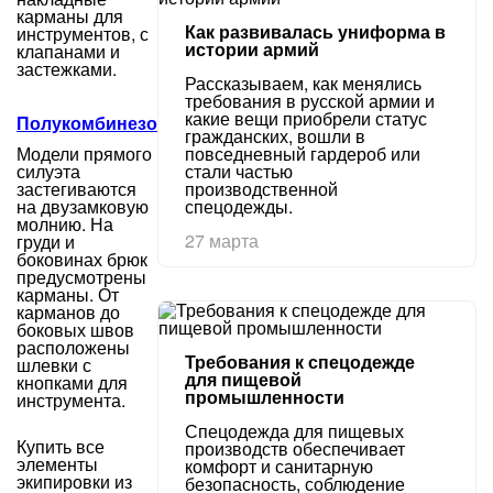
карманы для
Как развивалась униформа в
инструментов, с
истории армий
клапанами и
застежками.
Рассказываем, как менялись
требования в русской армии и
какие вещи приобрели статус
Полукомбинезоны
гражданских, вошли в
Модели прямого
повседневный гардероб или
силуэта
стали частью
застегиваются
производственной
на двузамковую
спецодежды.
молнию. На
27 марта
груди и
боковинах брюк
предусмотрены
карманы. От
карманов до
боковых швов
расположены
Требования к спецодежде
шлевки с
для пищевой
кнопками для
промышленности
инструмента.
Спецодежда для пищевых
Купить все
производств обеспечивает
элементы
комфорт и санитарную
экипировки из
безопасность, соблюдение