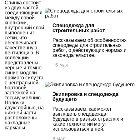
Спинка состоит
из двух частей,
соединяющихся
между собой
кнопками,
Спецодежда для
внутренний слой
строительных работ
выполнен из
сетки, что
Рассказываем об особенностях
обеспечивает
спецодеды для строительных
качественную
работ, о действующих нормах и
вентиляцию. В
законодательстве.
коллекции
представлены
16 мая
черные и темно-
синие модели
прямого силуэта
с центральной
бортовой
застежкой на
Экипировка и спецодежда
тесьму-молнию.
будущего
Полочки
двухслойные, на
Рассказываем, как может
нижней части
выглядеть спецодежда
расположены
будущего в разных отраслях и
накладные
какие технологии могут
карманы.
использоваться в ней.
6 мая