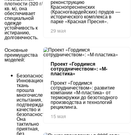
реконструкцию
плотности (320 г/
Краснопресненских
кв. м), она
(Красногвардейских) прудов —
обеспечивает
исторического комплекса в
специальной
парке «Красная Пресня».
одежде
устойчивость к
29 мая
истиранию,
долговечность.
Основные
преимущества
моделей:
Проект «Гордимся
сотрудничеством»: «М-
пластика»
Безопасность.
Инновационная
Проект «Гордимся
ткань
сотрудничеством»: развитие
прошла
компании «М-пластика» от
многочисленные
термокружки до безотходного
испытания,
производства и технологий
подтверждающие
рециклинга.
качество и
безопасность.
15 мая
Она
тактильно
приятная,
без