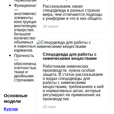
Функциональность
Рассказываем, какая
—
спецодежда в разных странах
анатомические
мира, чем отличаются подходы
элементы
к униформе и что в них общего.
конструкции,
вентиляционные
30 июня
отверстия,
большое
количество
объемных
и навесных
карманов.
Спецодежда для работы с
Прочность
химическими веществами
—
обеспечена
Работникам химических
плотностью
производств нужна особая
ткани и
защита. В статье рассказываем
двойными
о видах спецодежды для
строчками.
работы с химическими
веществами, требованиях к ней
и нормативных актах, которые
регулируют ее применение на
Основные
производстве.
модели
20 мая
Куртки