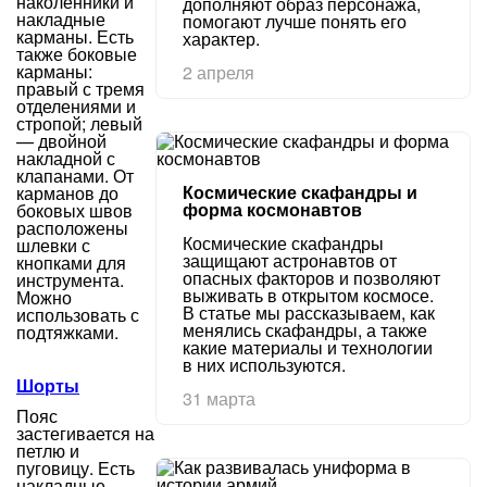
наколенники и
дополняют образ персонажа,
накладные
помогают лучше понять его
карманы. Есть
характер.
также боковые
карманы:
2 апреля
правый с тремя
отделениями и
стропой; левый
— двойной
накладной с
клапанами. От
Космические скафандры и
карманов до
форма космонавтов
боковых швов
расположены
Космические скафандры
шлевки с
защищают астронавтов от
кнопками для
опасных факторов и позволяют
инструмента.
выживать в открытом космосе.
Можно
В статье мы рассказываем, как
использовать с
менялись скафандры, а также
подтяжками.
какие материалы и технологии
в них используются.
Шорты
31 марта
Пояс
застегивается на
петлю и
пуговицу. Есть
накладные