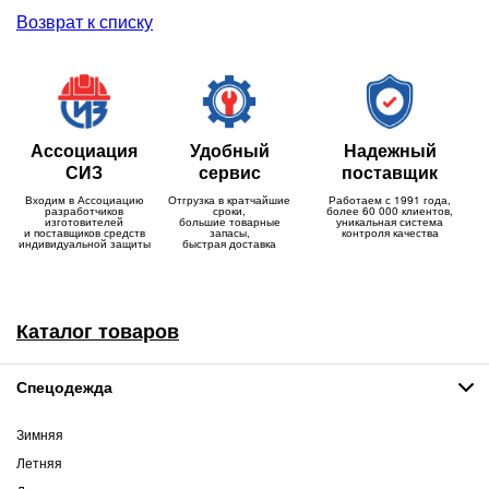
Возврат к списку
Ассоциация
Удобный
Надежный
СИЗ
сервис
поставщик
Входим в Ассоциацию
Отгрузка в кратчайшие
Работаем с 1991 года,
разработчиков
сроки,
более 60 000 клиентов,
изготовителей
большие товарные
уникальная система
и поставщиков средств
запасы,
контроля качества
индивидуальной защиты
быстрая доставка
Каталог товаров
Спецодежда
Зимняя
Летняя