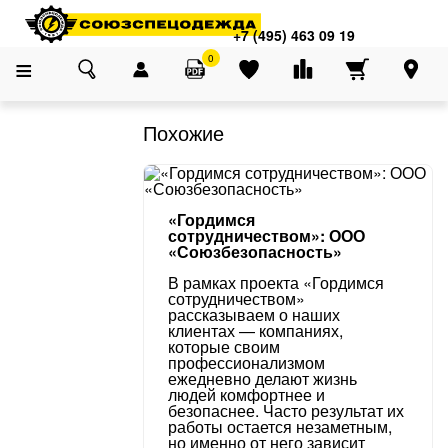
Адреса магазинов
×
Главная
О компании
Блог
Сравнение европейских и российских стан
+7 (495) 463 09 19
+7 (495) 463 09 19
0
Похожие
«Гордимся
сотрудничеством»: ООО
«Союзбезопасность»
В рамках проекта «Гордимся
сотрудничеством»
рассказываем о наших
клиентах — компаниях,
которые своим
профессионализмом
ежедневно делают жизнь
людей комфортнее и
безопаснее. Часто результат их
работы остается незаметным,
но именно от него зависит