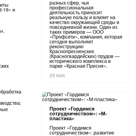
разных сфер, чья
щиты
профессиональная
d-19» и
деятельность приносит
реальную пользу и влияет на
качество окружающей среды и
повседневной жизни. Один из
ы,
таких примеров — ООО
«Профсети», компания, которая
сегодня выполняет
реконструкцию
Краснопресненских
(Красногвардейских) прудов —
исторического комплекса в
ских
парке «Красная Пресня».
29 мая
обработка
зводства;
Проект «Гордимся
тные
сотрудничеством»: «М-
пластика»
Проект «Гордимся
сотрудничеством»: развитие