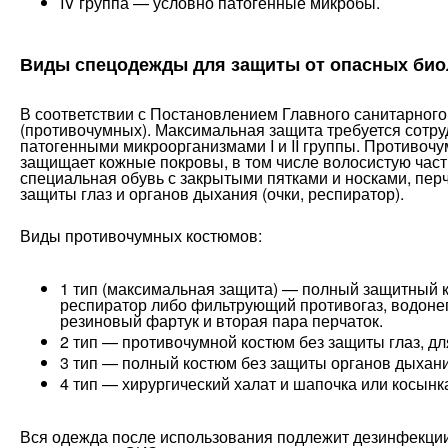
IV группа — условно патогенные микробы.
Виды спецодежды для защиты от опасных био
В соответствии с Постановлением Главного санитарног
(противочумных). Максимальная защита требуется сотруд
патогенными микроорганизмами I и II группы. Противоч
защищает кожные покровы, в том числе волосистую часть
специальная обувь с закрытыми пятками и носками, перч
защиты глаз и органов дыхания (очки, респиратор).
Виды противочумных костюмов:
1 тип (максимальная защита) — полный защитный 
респиратор либо фильтрующий противогаз, водоне
резиновый фартук и вторая пара перчаток.
2 тип — противочумной костюм без защиты глаз, д
3 тип — полный костюм без защиты органов дыхани
4 тип — хирургический халат и шапочка или косынк
Вся одежда после использования подлежит дезинфекции