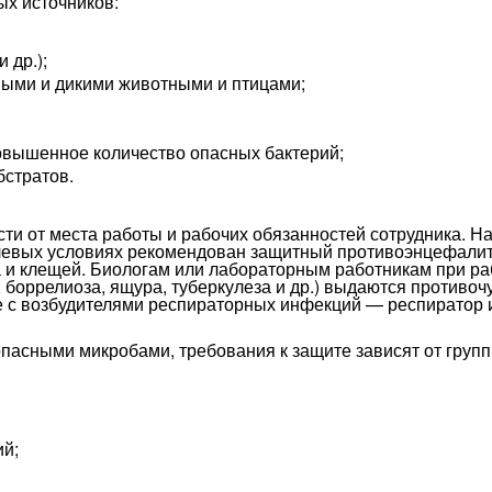
ых источников:
 др.);
ными и дикими животными и птицами;
повышенное количество опасных бактерий;
бстратов.
ти от места работы и рабочих обязанностей сотрудника. Н
полевых условиях рекомендован защитный противоэнцефали
 и клещей. Биологам или лабораторным работникам при ра
 боррелиоза, ящура, туберкулеза и др.) выдаются противо
е с возбудителями респираторных инфекций — респиратор и 
с опасными микробами, требования к защите зависят от груп
ий;