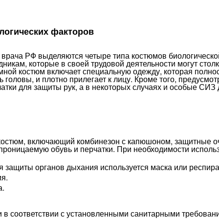
логических факторов
о врача РФ выделяются четыре типа костюмов биологическ
никам, которые в своей трудовой деятельности могут столк
умной костюм включает специальную одежду, которая полно
 головы, и плотно прилегает к лицу. Кроме того, предусмо
атки для защиты рук, а в некоторых случаях и особые СИЗ 
костюм, включающий комбинезон с капюшоном, защитные о
проницаемую обувь и перчатки. При необходимости исполь
ля защиты органов дыхания используется маска или респира
я.
а.
 в соответствии с установленными санитарными требован