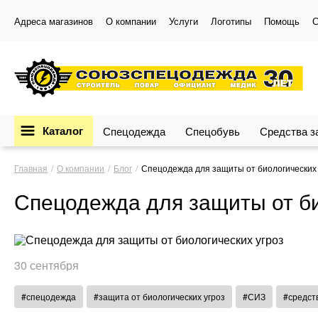
Адреса магазинов
О компании
Услуги
Логотипы
Помощь
С
Каталог
Спецодежда
Спецобувь
Средства 
Главная
О компании
Блог
Спецодежда для защиты от биологических 
Спецодежда для защиты от би
30 сентября
#спецодежда
#защита от биологических угроз
#СИЗ
#средст