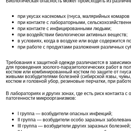
Биологическая опасность может происходить из различн
при укусах насекомых (гнуса, малярийных комаров и
при контакте с лабораторными, сельскохозяйствен
при контакте с инфицированными людьми;
при воздействии биологически активных веществ;
в условиях, когда в воздухе или воде содержится 
при работе с продуктами разложения различных су
Требования к защитной одежде различаются в зависимос
для проведения зоолого-паразитологических работ в 
костюм или комбинированный костюм по защите от гнуса
живыми возбудителями болезней (сибирской язвы, чумы,
костюм и головной убор, резиновые перчатки, при работ
В лабораториях и других зонах, где есть риск контакта 
патогенности микроорганизмов:
I группа — возбудители опасных инфекций;
II группа — возбудители особо заразных заболеван
III группа — возбудители других заразных болезней;