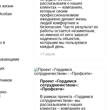
рассказываем о наших
е жизни
клиентах — компаниях,
которые своим
Особая
профессионализмом
ежедневно делают жизнь
людей комфортнее и
безопаснее. Часто результат их
работы остается незаметным,
но именно от него зависит
надежность объектов,
ы в
которыми мы пользуемся
каждый день.
17 июля
смывающими
щих
отников
Проект «Гордимся
сотрудничеством»:
«Профсети»
рно-
и
В рамках проекта «Гордимся
сотрудничеством» мы
рассказываем о наших
клиентах – компаниях из