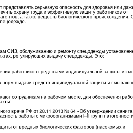
 представлять серьезную опасность для здоровья или даж
ечить охрану труда и эффективную защиту работников от
 агентов, а также веществ биологического происхождения. 
спецодежде.
кам СИЗ, обслуживанию и ремонту спецодежды установлен
актах, регулирующих выдачу спецодежды. Это:
чения работников средствами индивидуальной защиты и 
х норм выдачи средств индивидуальной защиты и смываю
ожают сотрудникам на рабочем месте, для обеспечения раб
акты:
ного врача РФ от 28.11.2013 № 64 «Об утверждении санита
сность работы с микроорганизмами I–II групп патогенност
ащиты от вредных биологических факторов (насекомых и