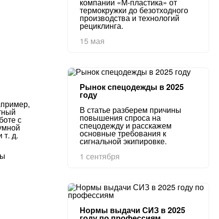
компании «М-пластика» от
термокружки до безотходного
производства и технологий
рециклинга.
15 мая
Рынок спецодежды в 2025
году
апример,
В статье разберем причины
тный
повышения спроса на
боте с
спецодежду и расскажем
чумной
основные требования к
т. д.
сигнальной экипировке.
пы
1 сентября
Нормы выдачи СИЗ в 2025
году по профессиям