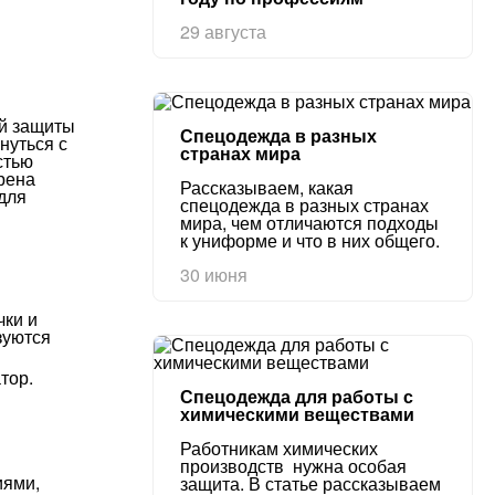
29 августа
ой защиты
Спецодежда в разных
нуться с
странах мира
стью
трена
Рассказываем, какая
для
спецодежда в разных странах
мира, чем отличаются подходы
к униформе и что в них общего.
30 июня
чки и
зуются
тор.
Спецодежда для работы с
химическими веществами
Работникам химических
производств нужна особая
иями,
защита. В статье рассказываем