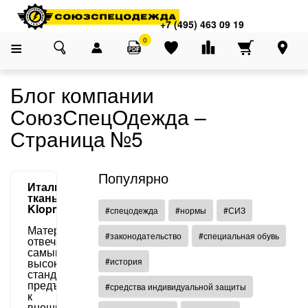
Адреса магазинов
×
Главная
О компании
Блог
+7 (495) 463 09 19
+7 (495) 463 09 19
0
Блог компании
СоюзСпецОдежда –
Страница №5
Популярно
Итальянская
ткань
Klopman
#спецодежда
#нормы
#СИЗ
Материал
#законодательство
#специальная обувь
отвечает
самым
высоким
#история
стандартам,
предъявляемым
#средства индивидуальной защиты
к
внешнему