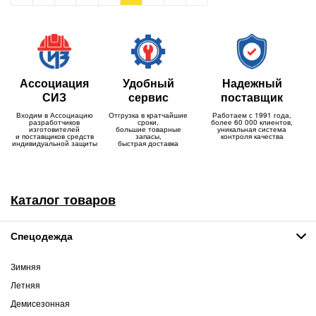
Ассоциация
Удобный
Надежный
СИЗ
сервис
поставщик
Входим в Ассоциацию
Отгрузка в кратчайшие
Работаем с 1991 года,
разработчиков
сроки,
более 60 000 клиентов,
изготовителей
большие товарные
уникальная система
и поставщиков средств
запасы,
контроля качества
индивидуальной защиты
быстрая доставка
Каталог товаров
Спецодежда
Зимняя
Летняя
Демисезонная