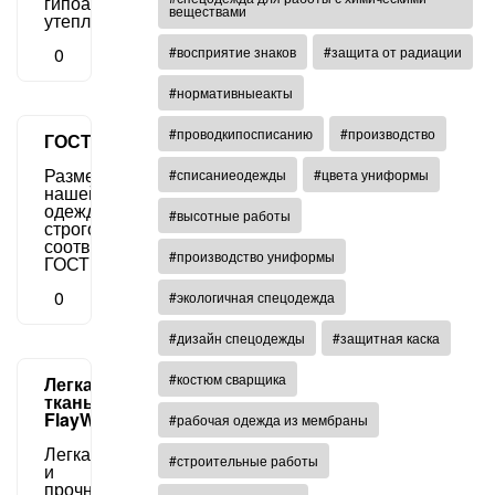
гипоаллергенный
веществами
утеплитель.
0
#восприятие знаков
#защита от радиации
#нормативныеакты
#проводкипосписанию
#производство
ГОСТы
Размеры
#списаниеодежды
#цвета униформы
нашей
одежды
#высотные работы
строго
соответствуют
#производство униформы
ГОСТ.
0
#экологичная спецодежда
#дизайн спецодежды
#защитная каска
#костюм сварщика
Легкая
ткань
FlayWoks
#рабочая одежда из мембраны
Легкая
#строительные работы
и
прочная