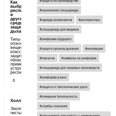
#защита на производстве
Как
выбрать
респиратор
#назначение спецодежды
и
другие
#одежда космонавтов
#респираторы
средства
защиты
#спецодежда для медиков
дыхания
Типы
#униформа будущего
опасных
веществ,
#защита органов дыхания
#инновации
классы
защиты,
#перчатки
#символы на униформе
области
применения,
устройство
#спецодежда для пищевых производств
респираторов
#униформа в кино
0
#защита от биологических угроз
#пожарная безопасность
Холлофайбер
#службы спасения
Экологически
чистый
#спецодежда для работы с химическими