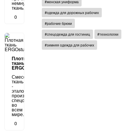
#женская униформа
немнущаяся
ткань.
#одежда для дорожных рабочих
0
#рабочие брюки
#спецодежда для гостиниц
#технологии
#зимняя одежда для рабочих
Плотная
ткань
ERGOstuff
Смесовая
ткань
-
эталон
производства
спецодежды
во
всем
мире.
0