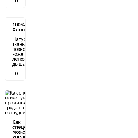
0
100%
Хлопок
Натуральная
ткань
позволяет
коже
легко
дышать.
0
Как
спецодежда
может
увеличить