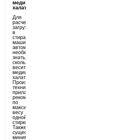
медицинский
халат
Для
расчета
загрузки
в
стиральную
машинку-
автомат
необходимо
знать,
сколько
весит
медицинский
халат.
Производители
техники
прилагают
рекомендации
по
максимальному
весу
одной
стирки.
Также
существует
минимальное