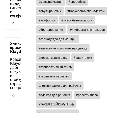
#классификация
#спецобувь
виду,
гигиене
#обувь рабочих
#маркировка спецодежды
и
комфорту.
#униформа
#знаки безопасности
0
#брендирование
#униформа для поваров
#спецодежда для женщин
Уникальный
краситель
#нанесение логотипов на одежду
Klaydex
#нормативные акты
#защита рук
Краситель
Klaydex
дает
#корпоративный стиль
яркую
и
#защитные перчатки
стойкую
окраску
#летняя одежда для рабочих
спецодежды.
0
#одежда для рабочих
#расчетизноса
#TAKER (ТЕЙКЕР) Проф