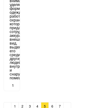
внимание
уделяется
форме
одежды
работника
охраны,
которая
придает
сотруднику
аккуратный
внешний
вид,
выделяет
его
среди
других
людей
внутри
и
снаружи
помещений.
1
1
2
3
4
5
6
7