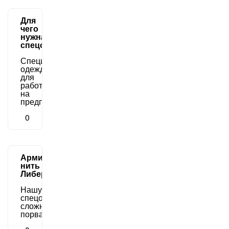
Для
чего
нужна
спецодежда?
Специальная
одежда
для
работы
на
предприятиях.
0
Армированная
нить
Либердан
Нашу
спецодежду
сложно
порвать.