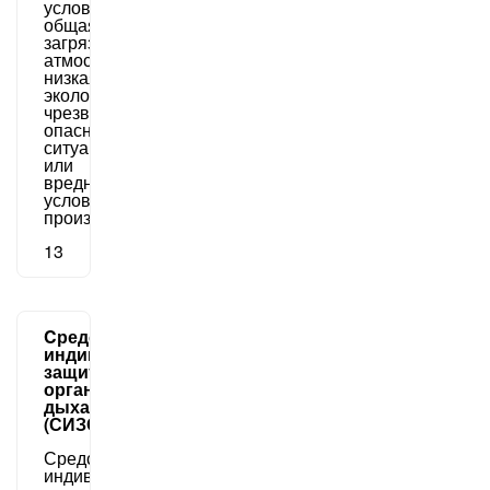
условий:
общая
загрязненность
атмосферы,
низкая
экология,
чрезвычайно
опасные
ситуации
или
вредные
условия
производства.
13
Cредства
индивидуальной
защиты
органов
дыхания
(СИЗОД)
Средства
индивидуальной