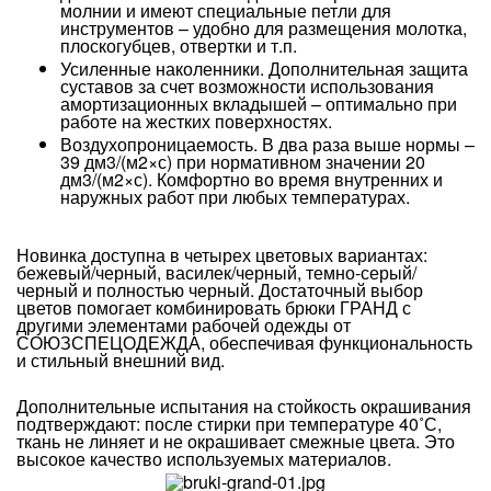
молнии и имеют специальные петли для
инструментов – удобно для размещения молотка,
плоскогубцев, отвертки и т.п.
Усиленные наколенники. Дополнительная защита
суставов за счет возможности использования
амортизационных вкладышей – оптимально при
работе на жестких поверхностях.
Воздухопроницаемость. В два раза выше нормы –
39 дм
3
/(м
2
×с) при нормативном значении 20
дм
3
/(м
2
×с). Комфортно во время внутренних и
наружных работ при любых температурах.
Новинка доступна в четырех цветовых вариантах:
бежевый/черный, василек/черный, темно-серый/
черный и полностью черный. Достаточный выбор
цветов помогает комбинировать брюки ГРАНД с
другими элементами рабочей одежды от
СОЮЗСПЕЦОДЕЖДА, обеспечивая функциональность
и стильный внешний вид.
Дополнительные испытания на стойкость окрашивания
подтверждают: после стирки при температуре 40˚С,
ткань не линяет и не окрашивает смежные цвета. Это
высокое качество используемых материалов.