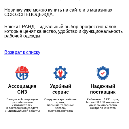
Новинку уже можно купить на сайте и в магазинах
СОЮЗСПЕЦОДЕЖДА.
Брюки ГРАНД – идеальный выбор профессионалов,
которые ценят качество, удобство и функциональность
рабочей одежды.
Возврат к списку
Ассоциация
Удобный
Надежный
СИЗ
сервис
поставщик
Входим в Ассоциацию
Отгрузка в кратчайшие
Работаем с 1991 года,
разработчиков
сроки,
более 60 000 клиентов,
изготовителей
большие товарные
уникальная система
и поставщиков средств
запасы,
контроля качества
индивидуальной защиты
быстрая доставка