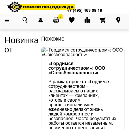
Адреса магазинов
×
Главная
О компании
Блог
Новинка от СОЮЗСПЕЦОДЕЖДА: Брюки ГРАН
+7 (495) 463 09 19
+7 (495) 463 09 19
0
Новинка
Похожие
от
«Гордимся
сотрудничеством»: ООО
«Союзбезопасность»
В рамках проекта «Гордимся
сотрудничеством»
рассказываем о наших
клиентах — компаниях,
которые своим
профессионализмом
ежедневно делают жизнь
людей комфортнее и
безопаснее. Часто результат их
работы остается незаметным,
но именно от него зависит