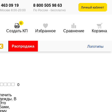
) 463 09 19
8 800 505 98 63
×
Личный кабинет
 Москве 8:00-20:00
По России - бесплатно
0
Создать КП
Избранное
Сравнение
Корзина
Распродажа
Логотипы
0
печить
одежды. В
Это
бами,
щему