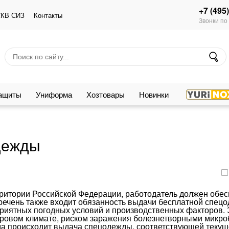
+7 (495
КВ СИЗ
Контакты
Звонки по
защиты
Униформа
Хозтовары
Новинки
дежды
рритории Российской Федерации, работодатель должен обес
еречень также входит обязанность выдачи бесплатной спец
приятных погодных условий и производственных факторов. 
суровом климате, риском заражения болезнетворными микро
ода происходит выдача спецодежды, соответствующей теку