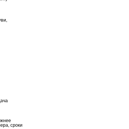
уви,
дача
южнее
ера, сроки