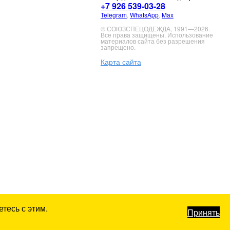
+7 926 539-03-28
Telegram
,
WhatsApp
,
Max
© СОЮЗСПЕЦОДЕЖДА, 1991—2026.
Все права защищены. Использование
материалов сайта без разрешения
запрещено.
Карта сайта
тесь с этим.
Принять