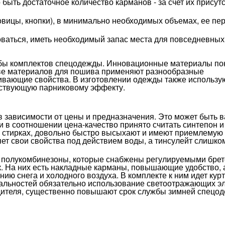
ыть достаточное количество карманов - за счет их присут
овицы, кнопки), в минимально необходимых объемах, ее пе
оваться, иметь необходимый запас места для повседневны
жбы комплектов спецодежды. Инновационные материалы п
ве материалов для пошива применяют разнообразные
вающие свойства. В изготовлении одежды также использу
тствующую парниковому эффекту.
зависимости от цены и предназначения. Это может быть в
 в соотношении цена-качество принято считать синтепон и
 стирках, довольно быстро высыхают и имеют приемлемую
ряет свои свойства под действием воды, а тинсулейт слишко
 - полукомбинезоны, которые снабжены регулируемыми бре
к. На них есть накладные карманы, повышающие удобство, 
ю снега и холодного воздуха. В комплекте к ним идет курт
альностей обязательно использование светоотражающих э
ителя, существенно повышают срок службы зимней спецо