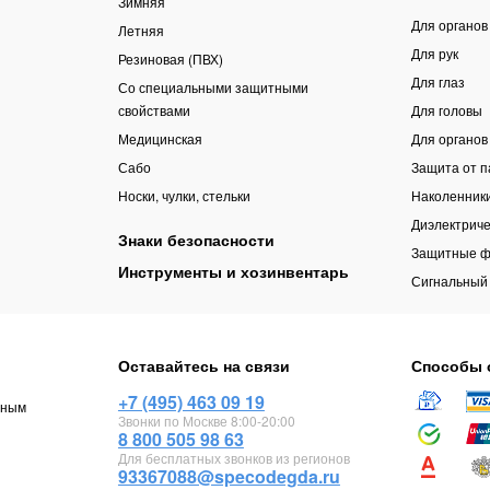
Зимняя
Для органов
Летняя
Для рук
Резиновая (ПВХ)
Для глаз
Со специальными защитными
свойствами
Для головы
Медицинская
Для органов
Сабо
Защита от 
Носки, чулки, стельки
Наколенник
Диэлектриче
Знаки безопасности
Защитные ф
Инструменты и хозинвентарь
Сигнальный
Оставайтесь на связи
Способы 
+7 (495) 463 09 19
чным
Звонки по Москве 8:00-20:00
8 800 505 98 63
Для бесплатных звонков из регионов
93367088@specodegda.ru