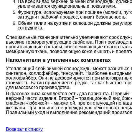
На всех видах верхней зимней спецодежды должно б
увеличивается функциональные показатели.
Фурнитура, используемая при пошиве (молнии, пуг
затруднит рабочий процесс, снизит безопасность.
Объем талии на куртке и капюшон должны регулир
сотрудника.
Специальные ткани значительно увеличивают срок слу
высокие терморегулирующие свойства. При производст
пропитывающие составы, обеспечивающие влагоотталки
мембранную ткань, позволяющую коже дышать и препя
Наполнители в утепленных комплектах
Утепляющий слой зимней спецодежды может разниться в 
синтепон, холлофайбер, тинсулейт. Наиболее выгодными
холлофайбер. Они не деформируются при многократных
стоимость. Ватин применяется редко, так как быстро те
для массового производства.
В фасонах низа комплектов есть два варианта. Первый
верхней части изделия. Второй – традиционный вид брю
снабжен «юбочкой» - манжетой, препятствующей попадани
же ткани. При пошиве спецодежды для некоторых специ
Правильный уход и выполнение рекомендаций производ
Возврат к списку