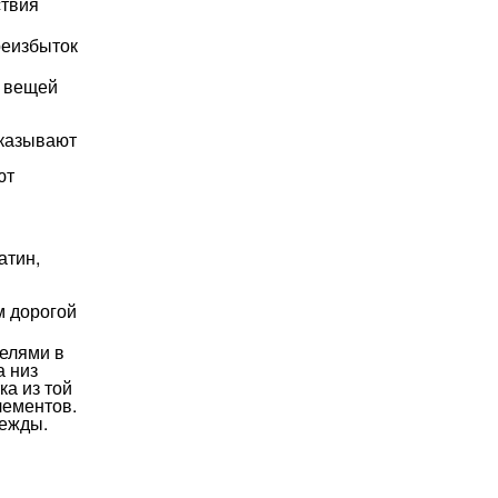
ствия
реизбыток
х вещей
оказывают
ют
атин,
м дорогой
телями в
а низ
ка из той
лементов.
дежды.