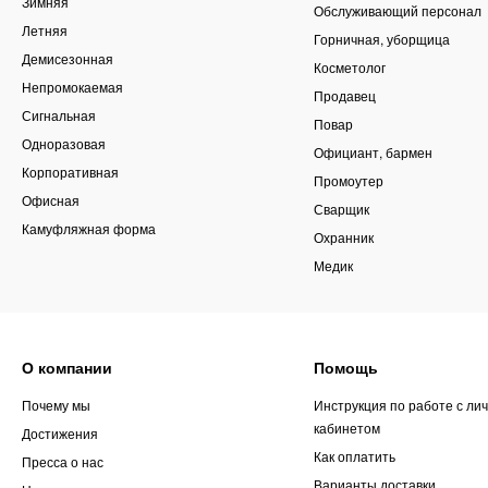
Зимняя
Обслуживающий персонал
Летняя
Горничная, уборщица
Демисезонная
Косметолог
Непромокаемая
Продавец
Сигнальная
Повар
Одноразовая
Официант, бармен
Корпоративная
Промоутер
Офисная
Сварщик
Камуфляжная форма
Охранник
Медик
О компании
Помощь
Почему мы
Инструкция по работе с ли
кабинетом
Достижения
Как оплатить
Пресса о нас
Варианты доставки