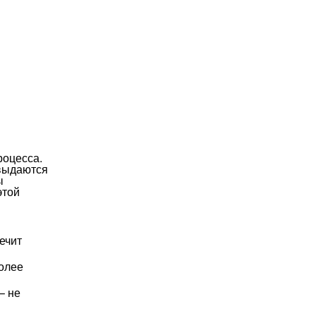
роцесса.
 выдаются
ы
этой
ечит
более
– не