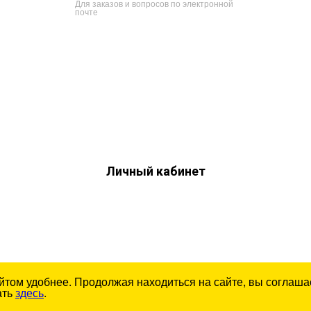
Для заказов и вопросов по электронной
почте
Личный кабинет
йтом удобнее. Продолжая находиться на сайте, вы соглашае
ать
здесь
.
А