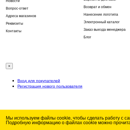
Новости
Возврат и обмен
Вопрос-ответ
Нанесение логотипа
Адреса магазинов
Электронный каталог
Реквизиты
Заказ выезда менеджера
Контакты
Блог
×
Вход для покупателей
Регистрация нового пользователя
Товар добавлен в корзину
Мы используем файлы cookie, чтобы сделать работу с са
Подробную информацию о файлах cookie можно прочит
Нормы выдачи зимней спецодежды – СОЮЗСПЕЦОДЕЖД